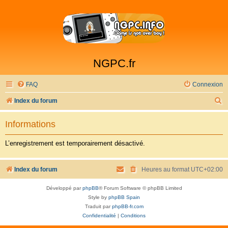
NGPC.fr
FAQ
Connexion
R
Index du forum
e
Informations
c
h
L’enregistrement est temporairement désactivé.
e
r
Index du forum
Heures au format
UTC+02:00
c
Développé par
phpBB
® Forum Software © phpBB Limited
h
Style by
phpBB Spain
e
Traduit par
phpBB-fr.com
Confidentialité
|
Conditions
r