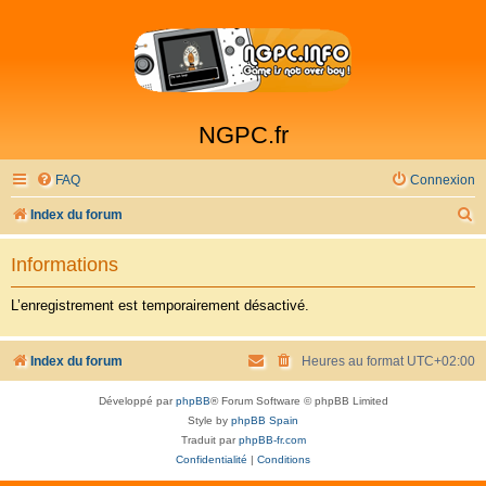
NGPC.fr
FAQ
Connexion
R
Index du forum
e
Informations
c
h
L’enregistrement est temporairement désactivé.
e
r
Index du forum
Heures au format
UTC+02:00
c
Développé par
phpBB
® Forum Software © phpBB Limited
h
Style by
phpBB Spain
e
Traduit par
phpBB-fr.com
Confidentialité
|
Conditions
r