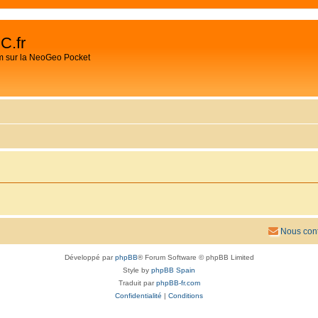
C.fr
m sur la NeoGeo Pocket
Nous cont
Développé par
phpBB
® Forum Software © phpBB Limited
Style by
phpBB Spain
Traduit par
phpBB-fr.com
Confidentialité
|
Conditions