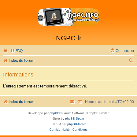
NGPC.fr
FAQ
Connexion
R
Index du forum
e
Informations
c
h
L’enregistrement est temporairement désactivé.
e
r
Index du forum
Heures au format
UTC+02:00
c
Développé par
phpBB
® Forum Software © phpBB Limited
h
Style by
phpBB Spain
e
Traduit par
phpBB-fr.com
Confidentialité
|
Conditions
r