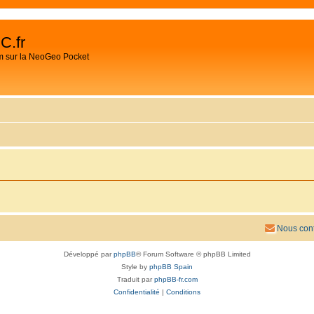
C.fr
m sur la NeoGeo Pocket
Nous cont
Développé par
phpBB
® Forum Software © phpBB Limited
Style by
phpBB Spain
Traduit par
phpBB-fr.com
Confidentialité
|
Conditions