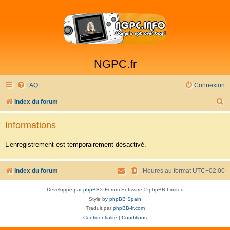
NGPC.fr
FAQ
Connexion
R
Index du forum
e
Informations
c
h
L’enregistrement est temporairement désactivé.
e
r
Index du forum
Heures au format
UTC+02:00
c
Développé par
phpBB
® Forum Software © phpBB Limited
h
Style by
phpBB Spain
e
Traduit par
phpBB-fr.com
Confidentialité
|
Conditions
r