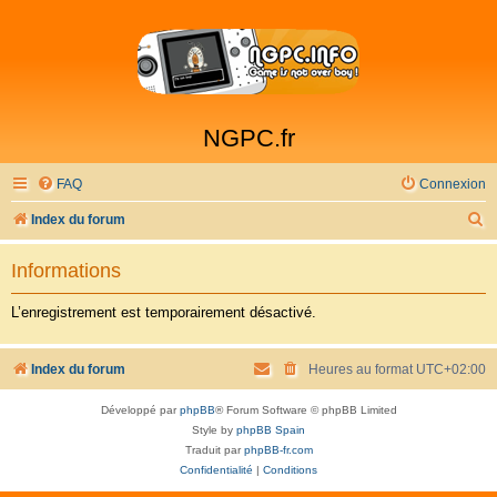
NGPC.fr
FAQ
Connexion
R
Index du forum
e
Informations
c
h
L’enregistrement est temporairement désactivé.
e
r
Index du forum
Heures au format
UTC+02:00
c
Développé par
phpBB
® Forum Software © phpBB Limited
h
Style by
phpBB Spain
e
Traduit par
phpBB-fr.com
Confidentialité
|
Conditions
r