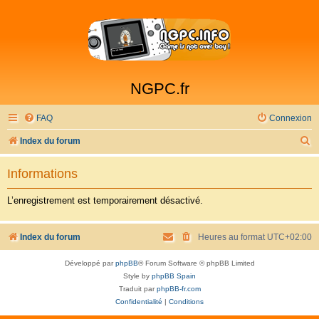
NGPC.fr
FAQ
Connexion
R
Index du forum
e
Informations
c
h
L’enregistrement est temporairement désactivé.
e
r
Index du forum
Heures au format
UTC+02:00
c
Développé par
phpBB
® Forum Software © phpBB Limited
h
Style by
phpBB Spain
e
Traduit par
phpBB-fr.com
Confidentialité
|
Conditions
r