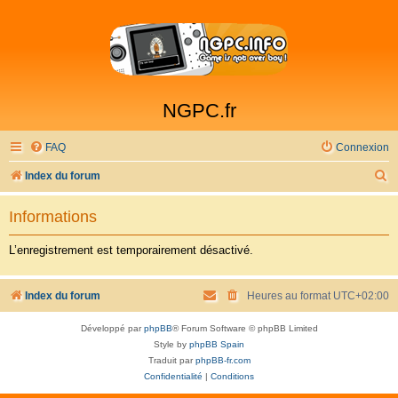
NGPC.fr
FAQ
Connexion
R
Index du forum
e
Informations
c
h
L’enregistrement est temporairement désactivé.
e
r
Index du forum
Heures au format
UTC+02:00
c
Développé par
phpBB
® Forum Software © phpBB Limited
h
Style by
phpBB Spain
e
Traduit par
phpBB-fr.com
Confidentialité
|
Conditions
r