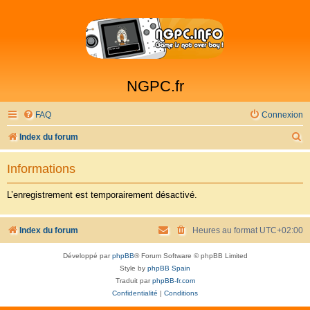
NGPC.fr
FAQ
Connexion
R
Index du forum
e
Informations
c
h
L’enregistrement est temporairement désactivé.
e
r
Index du forum
Heures au format
UTC+02:00
c
Développé par
phpBB
® Forum Software © phpBB Limited
h
Style by
phpBB Spain
e
Traduit par
phpBB-fr.com
Confidentialité
|
Conditions
r