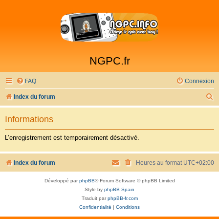
NGPC.fr
FAQ
Connexion
R
Index du forum
e
Informations
c
h
L’enregistrement est temporairement désactivé.
e
r
Index du forum
Heures au format
UTC+02:00
c
Développé par
phpBB
® Forum Software © phpBB Limited
h
Style by
phpBB Spain
e
Traduit par
phpBB-fr.com
Confidentialité
|
Conditions
r