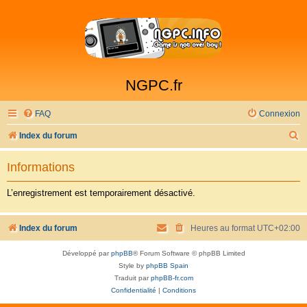
NGPC.fr
FAQ
Connexion
R
Index du forum
e
Informations
c
h
L’enregistrement est temporairement désactivé.
e
r
Index du forum
Heures au format
UTC+02:00
c
Développé par
phpBB
® Forum Software © phpBB Limited
h
Style by
phpBB Spain
e
Traduit par
phpBB-fr.com
Confidentialité
|
Conditions
r