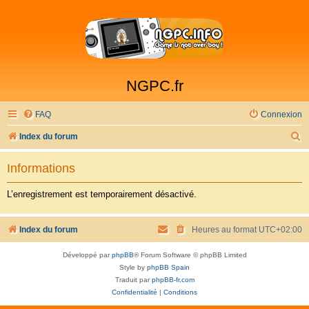
NGPC.fr
FAQ
Connexion
R
Index du forum
e
Informations
c
h
L’enregistrement est temporairement désactivé.
e
r
Index du forum
Heures au format
UTC+02:00
c
Développé par
phpBB
® Forum Software © phpBB Limited
h
Style by
phpBB Spain
e
Traduit par
phpBB-fr.com
Confidentialité
|
Conditions
r