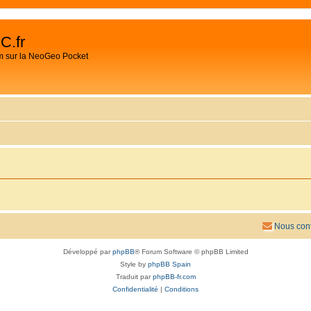
C.fr
m sur la NeoGeo Pocket
Nous cont
Développé par
phpBB
® Forum Software © phpBB Limited
Style by
phpBB Spain
Traduit par
phpBB-fr.com
Confidentialité
|
Conditions