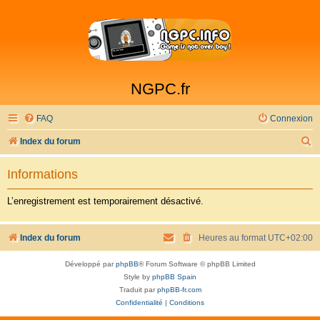
NGPC.fr
FAQ
Connexion
R
Index du forum
e
Informations
c
h
L’enregistrement est temporairement désactivé.
e
r
Index du forum
Heures au format
UTC+02:00
c
Développé par
phpBB
® Forum Software © phpBB Limited
h
Style by
phpBB Spain
e
Traduit par
phpBB-fr.com
Confidentialité
|
Conditions
r