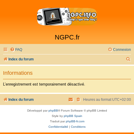
NGPC.fr
FAQ
Connexion
R
Index du forum
e
Informations
c
h
L’enregistrement est temporairement désactivé.
e
r
Index du forum
Heures au format
UTC+02:00
c
Développé par
phpBB
® Forum Software © phpBB Limited
h
Style by
phpBB Spain
e
Traduit par
phpBB-fr.com
Confidentialité
|
Conditions
r