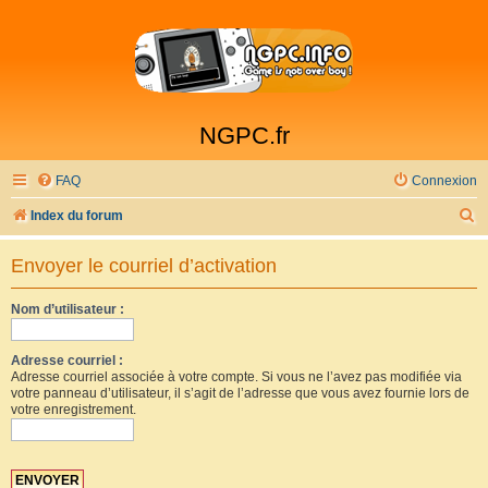
NGPC.fr
FAQ
Connexion
R
Index du forum
e
Envoyer le courriel d’activation
c
h
Nom d’utilisateur :
e
r
Adresse courriel :
Adresse courriel associée à votre compte. Si vous ne l’avez pas modifiée via
c
votre panneau d’utilisateur, il s’agit de l’adresse que vous avez fournie lors de
votre enregistrement.
h
e
r