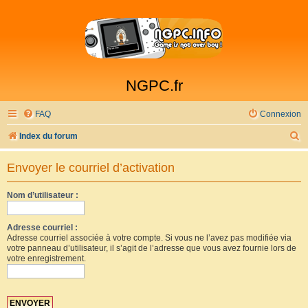
NGPC.fr
FAQ
Connexion
R
Index du forum
e
Envoyer le courriel d’activation
c
h
Nom d’utilisateur :
e
r
Adresse courriel :
Adresse courriel associée à votre compte. Si vous ne l’avez pas modifiée via
c
votre panneau d’utilisateur, il s’agit de l’adresse que vous avez fournie lors de
votre enregistrement.
h
e
r