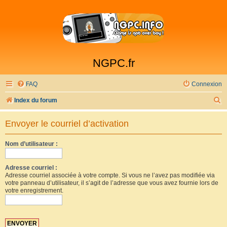
NGPC.fr
FAQ
Connexion
R
Index du forum
e
Envoyer le courriel d’activation
c
h
Nom d’utilisateur :
e
r
Adresse courriel :
Adresse courriel associée à votre compte. Si vous ne l’avez pas modifiée via
c
votre panneau d’utilisateur, il s’agit de l’adresse que vous avez fournie lors de
votre enregistrement.
h
e
r