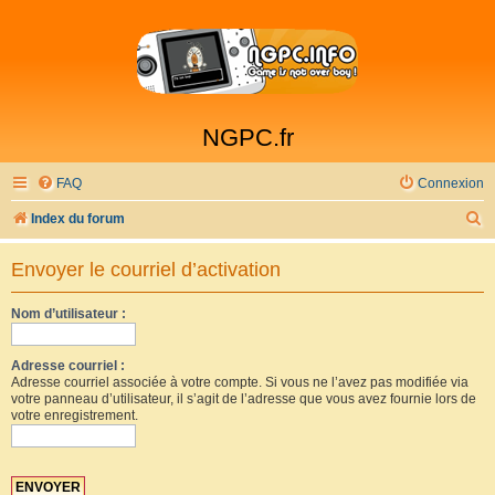
NGPC.fr
FAQ
Connexion
R
Index du forum
e
Envoyer le courriel d’activation
c
h
Nom d’utilisateur :
e
r
Adresse courriel :
Adresse courriel associée à votre compte. Si vous ne l’avez pas modifiée via
c
votre panneau d’utilisateur, il s’agit de l’adresse que vous avez fournie lors de
votre enregistrement.
h
e
r