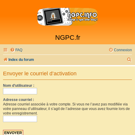
NGPC.fr
FAQ
Connexion
R
Index du forum
e
Envoyer le courriel d’activation
c
h
Nom d’utilisateur :
e
r
Adresse courriel :
Adresse courriel associée à votre compte. Si vous ne l’avez pas modifiée via
c
votre panneau d’utilisateur, il s’agit de l’adresse que vous avez fournie lors de
votre enregistrement.
h
e
r