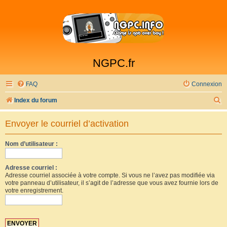
NGPC.fr
FAQ
Connexion
R
Index du forum
e
Envoyer le courriel d’activation
c
h
Nom d’utilisateur :
e
r
Adresse courriel :
Adresse courriel associée à votre compte. Si vous ne l’avez pas modifiée via
c
votre panneau d’utilisateur, il s’agit de l’adresse que vous avez fournie lors de
votre enregistrement.
h
e
r