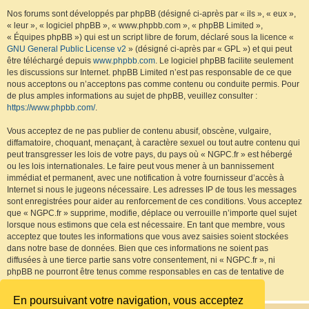
Nos forums sont développés par phpBB (désigné ci-après par « ils », « eux »,
« leur », « logiciel phpBB », « www.phpbb.com », « phpBB Limited »,
« Équipes phpBB ») qui est un script libre de forum, déclaré sous la licence «
GNU General Public License v2
» (désigné ci-après par « GPL ») et qui peut
être téléchargé depuis
www.phpbb.com
. Le logiciel phpBB facilite seulement
les discussions sur Internet. phpBB Limited n’est pas responsable de ce que
nous acceptons ou n’acceptons pas comme contenu ou conduite permis. Pour
de plus amples informations au sujet de phpBB, veuillez consulter :
https://www.phpbb.com/
.
Vous acceptez de ne pas publier de contenu abusif, obscène, vulgaire,
diffamatoire, choquant, menaçant, à caractère sexuel ou tout autre contenu qui
peut transgresser les lois de votre pays, du pays où « NGPC.fr » est hébergé
ou les lois internationales. Le faire peut vous mener à un bannissement
immédiat et permanent, avec une notification à votre fournisseur d’accès à
Internet si nous le jugeons nécessaire. Les adresses IP de tous les messages
sont enregistrées pour aider au renforcement de ces conditions. Vous acceptez
que « NGPC.fr » supprime, modifie, déplace ou verrouille n’importe quel sujet
lorsque nous estimons que cela est nécessaire. En tant que membre, vous
acceptez que toutes les informations que vous avez saisies soient stockées
dans notre base de données. Bien que ces informations ne soient pas
diffusées à une tierce partie sans votre consentement, ni « NGPC.fr », ni
phpBB ne pourront être tenus comme responsables en cas de tentative de
piratage visant à compromettre les données.
En poursuivant votre navigation, vous acceptez