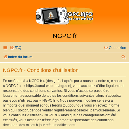
NGPC.fr
FAQ
Connexion
R
Index du forum
e
NGPC.fr - Conditions d’utilisation
c
h
En accédant à « NGPC.fr » (désigné ci-après par « nous », « notre », « nos »,
« NGPC.fr », « https://canal-web.net/ngpc »), vous acceptez d’être légalement
e
responsable des conditions suivantes. Si vous n’acceptez pas d’être
r
légalement responsable de toutes les conditions suivantes, alors n’accédez
pas et/ou n’utilisez pas « NGPC.fr ». Nous pouvons modifier celles-ci à
c
n’importe quel moment et nous ferons tout pour que vous en soyez informé,
h
bien qu’il soit prudent de vérifier régulièrement celles-ci par vous-même. Si
vous continuez d’utiliser « NGPC.fr » alors que des changements ont été
e
effectués, vous acceptez d’être légalement responsable des conditions
r
découlant des mises à jour et/ou modifications.