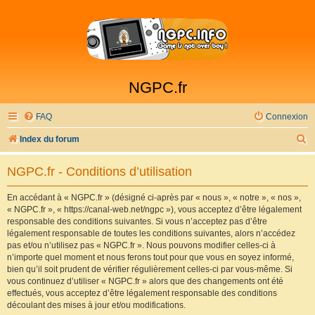
NGPC.fr
FAQ
Connexion
R
Index du forum
e
NGPC.fr - Conditions d’utilisation
c
h
En accédant à « NGPC.fr » (désigné ci-après par « nous », « notre », « nos »,
« NGPC.fr », « https://canal-web.net/ngpc »), vous acceptez d’être légalement
e
responsable des conditions suivantes. Si vous n’acceptez pas d’être
r
légalement responsable de toutes les conditions suivantes, alors n’accédez
pas et/ou n’utilisez pas « NGPC.fr ». Nous pouvons modifier celles-ci à
c
n’importe quel moment et nous ferons tout pour que vous en soyez informé,
h
bien qu’il soit prudent de vérifier régulièrement celles-ci par vous-même. Si
vous continuez d’utiliser « NGPC.fr » alors que des changements ont été
e
effectués, vous acceptez d’être légalement responsable des conditions
r
découlant des mises à jour et/ou modifications.