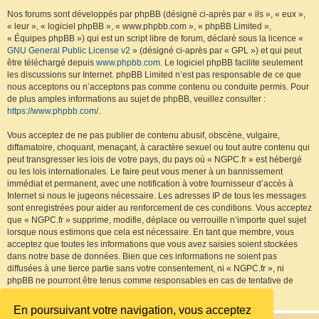
Nos forums sont développés par phpBB (désigné ci-après par « ils », « eux »,
« leur », « logiciel phpBB », « www.phpbb.com », « phpBB Limited »,
« Équipes phpBB ») qui est un script libre de forum, déclaré sous la licence «
GNU General Public License v2
» (désigné ci-après par « GPL ») et qui peut
être téléchargé depuis
www.phpbb.com
. Le logiciel phpBB facilite seulement
les discussions sur Internet. phpBB Limited n’est pas responsable de ce que
nous acceptons ou n’acceptons pas comme contenu ou conduite permis. Pour
de plus amples informations au sujet de phpBB, veuillez consulter :
https://www.phpbb.com/
.
Vous acceptez de ne pas publier de contenu abusif, obscène, vulgaire,
diffamatoire, choquant, menaçant, à caractère sexuel ou tout autre contenu qui
peut transgresser les lois de votre pays, du pays où « NGPC.fr » est hébergé
ou les lois internationales. Le faire peut vous mener à un bannissement
immédiat et permanent, avec une notification à votre fournisseur d’accès à
Internet si nous le jugeons nécessaire. Les adresses IP de tous les messages
sont enregistrées pour aider au renforcement de ces conditions. Vous acceptez
que « NGPC.fr » supprime, modifie, déplace ou verrouille n’importe quel sujet
lorsque nous estimons que cela est nécessaire. En tant que membre, vous
acceptez que toutes les informations que vous avez saisies soient stockées
dans notre base de données. Bien que ces informations ne soient pas
diffusées à une tierce partie sans votre consentement, ni « NGPC.fr », ni
phpBB ne pourront être tenus comme responsables en cas de tentative de
piratage visant à compromettre les données.
En poursuivant votre navigation, vous acceptez