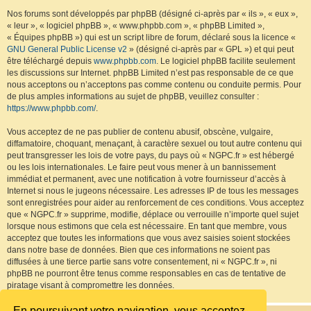
Nos forums sont développés par phpBB (désigné ci-après par « ils », « eux »,
« leur », « logiciel phpBB », « www.phpbb.com », « phpBB Limited »,
« Équipes phpBB ») qui est un script libre de forum, déclaré sous la licence «
GNU General Public License v2
» (désigné ci-après par « GPL ») et qui peut
être téléchargé depuis
www.phpbb.com
. Le logiciel phpBB facilite seulement
les discussions sur Internet. phpBB Limited n’est pas responsable de ce que
nous acceptons ou n’acceptons pas comme contenu ou conduite permis. Pour
de plus amples informations au sujet de phpBB, veuillez consulter :
https://www.phpbb.com/
.
Vous acceptez de ne pas publier de contenu abusif, obscène, vulgaire,
diffamatoire, choquant, menaçant, à caractère sexuel ou tout autre contenu qui
peut transgresser les lois de votre pays, du pays où « NGPC.fr » est hébergé
ou les lois internationales. Le faire peut vous mener à un bannissement
immédiat et permanent, avec une notification à votre fournisseur d’accès à
Internet si nous le jugeons nécessaire. Les adresses IP de tous les messages
sont enregistrées pour aider au renforcement de ces conditions. Vous acceptez
que « NGPC.fr » supprime, modifie, déplace ou verrouille n’importe quel sujet
lorsque nous estimons que cela est nécessaire. En tant que membre, vous
acceptez que toutes les informations que vous avez saisies soient stockées
dans notre base de données. Bien que ces informations ne soient pas
diffusées à une tierce partie sans votre consentement, ni « NGPC.fr », ni
phpBB ne pourront être tenus comme responsables en cas de tentative de
piratage visant à compromettre les données.
En poursuivant votre navigation, vous acceptez