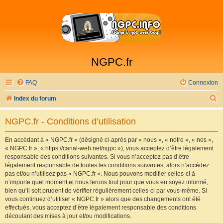
NGPC.fr
FAQ
Connexion
R
Index du forum
e
NGPC.fr - Conditions d’utilisation
c
h
En accédant à « NGPC.fr » (désigné ci-après par « nous », « notre », « nos »,
« NGPC.fr », « https://canal-web.net/ngpc »), vous acceptez d’être légalement
e
responsable des conditions suivantes. Si vous n’acceptez pas d’être
r
légalement responsable de toutes les conditions suivantes, alors n’accédez
pas et/ou n’utilisez pas « NGPC.fr ». Nous pouvons modifier celles-ci à
c
n’importe quel moment et nous ferons tout pour que vous en soyez informé,
h
bien qu’il soit prudent de vérifier régulièrement celles-ci par vous-même. Si
vous continuez d’utiliser « NGPC.fr » alors que des changements ont été
e
effectués, vous acceptez d’être légalement responsable des conditions
r
découlant des mises à jour et/ou modifications.