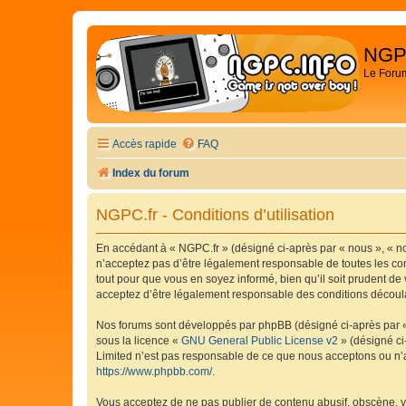
NGP
Le Foru
Accès rapide
FAQ
Index du forum
NGPC.fr - Conditions d’utilisation
En accédant à « NGPC.fr » (désigné ci-après par « nous », « no
n’acceptez pas d’être légalement responsable de toutes les con
tout pour que vous en soyez informé, bien qu’il soit prudent de
acceptez d’être légalement responsable des conditions découlan
Nos forums sont développés par phpBB (désigné ci-après par « i
sous la licence «
GNU General Public License v2
» (désigné ci
Limited n’est pas responsable de ce que nous acceptons ou n’
https://www.phpbb.com/
.
Vous acceptez de ne pas publier de contenu abusif, obscène, vu