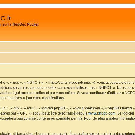
C.fr
m sur la NeoGeo Pocket
tre », « nos », « NGPC.fr », « https://canal-web.net/ngpc »), vous acceptez d’être 
ditions suivantes, alors n’accédez pas et/ou n’utilisez pas « NGPC.fr ». Nous pouv
 vérifier régulièrement celles-ci par vous-même. Si vous continuez d’utiliser « NGP
t des mises à jour et/ou modifications.
ls », « eux », « leur », « logiciel phpBB », « www.phpbb.com », « phpBB Limited »,
-après par « GPL ») et qui peut être téléchargé depuis
www.phpbb.com
. Le logicie
acceptons pas comme contenu ou conduite permis. Pour de plus amples informations
lgaire, diffamatoire, choquant, menaçant, à caractère sexuel ou tout autre contenu 