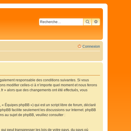
RECHERCHER
RECHERCHE AVA
Connexion
légalement responsable des conditions suivantes. Si vous
ons modifier celles-ci à n’importe quel moment et nous ferons
C.fr » alors que des changements ont été effectués, vous
 « Équipes phpBB ») qui est un script libre de forum, déclaré
l phpBB facilite seulement les discussions sur Internet. phpBB
 au sujet de phpBB, veuillez consulter :
qui peut transgresser les lois de votre pays, du pays où