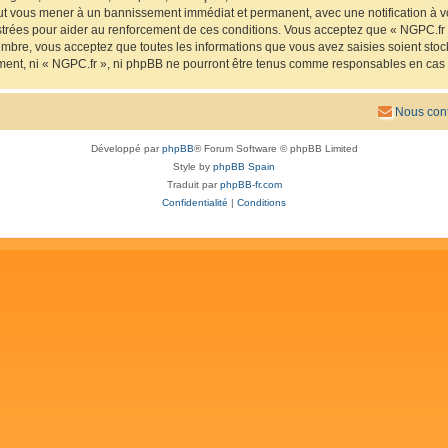
eut vous mener à un bannissement immédiat et permanent, avec une notification à vo
trées pour aider au renforcement de ces conditions. Vous acceptez que « NGPC.fr »
mbre, vous acceptez que toutes les informations que vous avez saisies soient sto
ement, ni « NGPC.fr », ni phpBB ne pourront être tenus comme responsables en cas 
Nous cont
Développé par
phpBB
® Forum Software © phpBB Limited
Style by
phpBB Spain
Traduit par
phpBB-fr.com
Confidentialité
|
Conditions