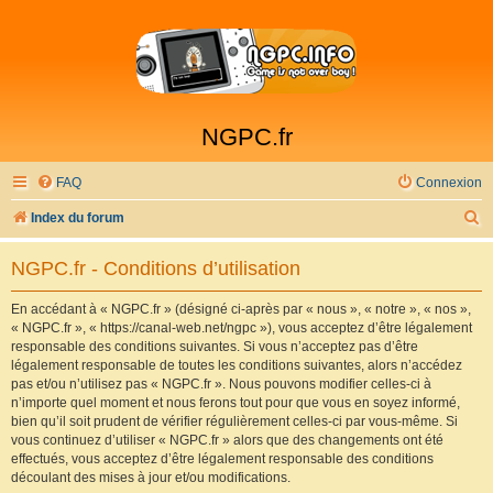
NGPC.fr
FAQ
Connexion
R
Index du forum
e
NGPC.fr - Conditions d’utilisation
c
h
En accédant à « NGPC.fr » (désigné ci-après par « nous », « notre », « nos »,
« NGPC.fr », « https://canal-web.net/ngpc »), vous acceptez d’être légalement
e
responsable des conditions suivantes. Si vous n’acceptez pas d’être
r
légalement responsable de toutes les conditions suivantes, alors n’accédez
pas et/ou n’utilisez pas « NGPC.fr ». Nous pouvons modifier celles-ci à
c
n’importe quel moment et nous ferons tout pour que vous en soyez informé,
h
bien qu’il soit prudent de vérifier régulièrement celles-ci par vous-même. Si
vous continuez d’utiliser « NGPC.fr » alors que des changements ont été
e
effectués, vous acceptez d’être légalement responsable des conditions
r
découlant des mises à jour et/ou modifications.