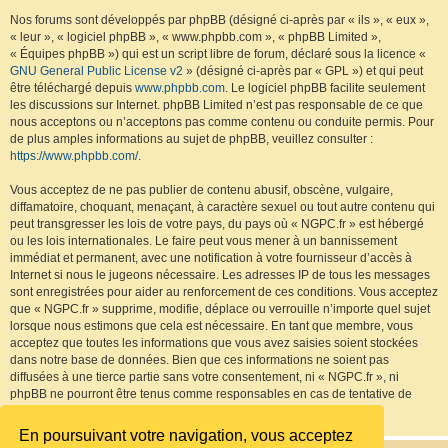
Nos forums sont développés par phpBB (désigné ci-après par « ils », « eux »,
« leur », « logiciel phpBB », « www.phpbb.com », « phpBB Limited »,
« Équipes phpBB ») qui est un script libre de forum, déclaré sous la licence «
GNU General Public License v2
» (désigné ci-après par « GPL ») et qui peut
être téléchargé depuis
www.phpbb.com
. Le logiciel phpBB facilite seulement
les discussions sur Internet. phpBB Limited n’est pas responsable de ce que
nous acceptons ou n’acceptons pas comme contenu ou conduite permis. Pour
de plus amples informations au sujet de phpBB, veuillez consulter :
https://www.phpbb.com/
.
Vous acceptez de ne pas publier de contenu abusif, obscène, vulgaire,
diffamatoire, choquant, menaçant, à caractère sexuel ou tout autre contenu qui
peut transgresser les lois de votre pays, du pays où « NGPC.fr » est hébergé
ou les lois internationales. Le faire peut vous mener à un bannissement
immédiat et permanent, avec une notification à votre fournisseur d’accès à
Internet si nous le jugeons nécessaire. Les adresses IP de tous les messages
sont enregistrées pour aider au renforcement de ces conditions. Vous acceptez
que « NGPC.fr » supprime, modifie, déplace ou verrouille n’importe quel sujet
lorsque nous estimons que cela est nécessaire. En tant que membre, vous
acceptez que toutes les informations que vous avez saisies soient stockées
dans notre base de données. Bien que ces informations ne soient pas
diffusées à une tierce partie sans votre consentement, ni « NGPC.fr », ni
phpBB ne pourront être tenus comme responsables en cas de tentative de
piratage visant à compromettre les données.
En poursuivant votre navigation, vous acceptez