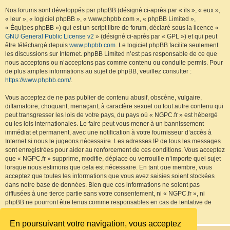
Nos forums sont développés par phpBB (désigné ci-après par « ils », « eux »,
« leur », « logiciel phpBB », « www.phpbb.com », « phpBB Limited »,
« Équipes phpBB ») qui est un script libre de forum, déclaré sous la licence «
GNU General Public License v2
» (désigné ci-après par « GPL ») et qui peut
être téléchargé depuis
www.phpbb.com
. Le logiciel phpBB facilite seulement
les discussions sur Internet. phpBB Limited n’est pas responsable de ce que
nous acceptons ou n’acceptons pas comme contenu ou conduite permis. Pour
de plus amples informations au sujet de phpBB, veuillez consulter :
https://www.phpbb.com/
.
Vous acceptez de ne pas publier de contenu abusif, obscène, vulgaire,
diffamatoire, choquant, menaçant, à caractère sexuel ou tout autre contenu qui
peut transgresser les lois de votre pays, du pays où « NGPC.fr » est hébergé
ou les lois internationales. Le faire peut vous mener à un bannissement
immédiat et permanent, avec une notification à votre fournisseur d’accès à
Internet si nous le jugeons nécessaire. Les adresses IP de tous les messages
sont enregistrées pour aider au renforcement de ces conditions. Vous acceptez
que « NGPC.fr » supprime, modifie, déplace ou verrouille n’importe quel sujet
lorsque nous estimons que cela est nécessaire. En tant que membre, vous
acceptez que toutes les informations que vous avez saisies soient stockées
dans notre base de données. Bien que ces informations ne soient pas
diffusées à une tierce partie sans votre consentement, ni « NGPC.fr », ni
phpBB ne pourront être tenus comme responsables en cas de tentative de
piratage visant à compromettre les données.
En poursuivant votre navigation, vous acceptez