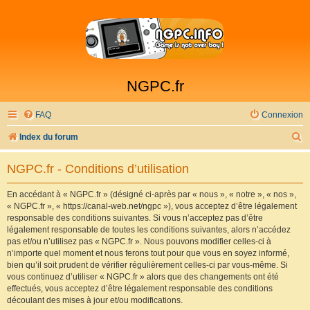
NGPC.fr
FAQ
Connexion
R
Index du forum
e
NGPC.fr - Conditions d’utilisation
c
h
En accédant à « NGPC.fr » (désigné ci-après par « nous », « notre », « nos »,
« NGPC.fr », « https://canal-web.net/ngpc »), vous acceptez d’être légalement
e
responsable des conditions suivantes. Si vous n’acceptez pas d’être
r
légalement responsable de toutes les conditions suivantes, alors n’accédez
pas et/ou n’utilisez pas « NGPC.fr ». Nous pouvons modifier celles-ci à
c
n’importe quel moment et nous ferons tout pour que vous en soyez informé,
h
bien qu’il soit prudent de vérifier régulièrement celles-ci par vous-même. Si
vous continuez d’utiliser « NGPC.fr » alors que des changements ont été
e
effectués, vous acceptez d’être légalement responsable des conditions
r
découlant des mises à jour et/ou modifications.