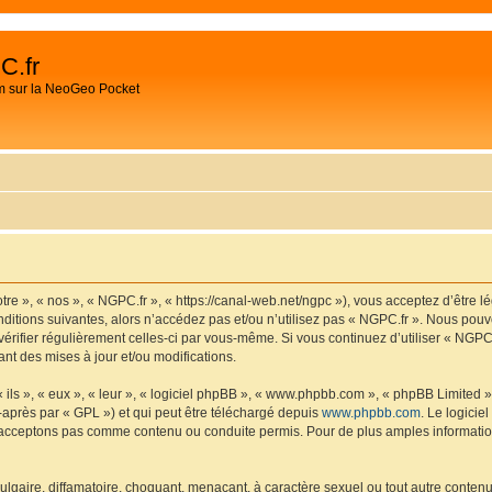
C.fr
m sur la NeoGeo Pocket
tre », « nos », « NGPC.fr », « https://canal-web.net/ngpc »), vous acceptez d’être 
ditions suivantes, alors n’accédez pas et/ou n’utilisez pas « NGPC.fr ». Nous pouv
 vérifier régulièrement celles-ci par vous-même. Si vous continuez d’utiliser « NGP
t des mises à jour et/ou modifications.
ls », « eux », « leur », « logiciel phpBB », « www.phpbb.com », « phpBB Limited »,
-après par « GPL ») et qui peut être téléchargé depuis
www.phpbb.com
. Le logicie
acceptons pas comme contenu ou conduite permis. Pour de plus amples informations
lgaire, diffamatoire, choquant, menaçant, à caractère sexuel ou tout autre contenu 