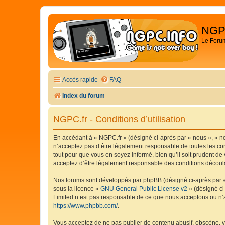
NGP
Le Foru
Accès rapide
FAQ
Index du forum
NGPC.fr - Conditions d’utilisation
En accédant à « NGPC.fr » (désigné ci-après par « nous », « no
n’acceptez pas d’être légalement responsable de toutes les con
tout pour que vous en soyez informé, bien qu’il soit prudent de
acceptez d’être légalement responsable des conditions découlan
Nos forums sont développés par phpBB (désigné ci-après par « i
sous la licence «
GNU General Public License v2
» (désigné ci
Limited n’est pas responsable de ce que nous acceptons ou n’
https://www.phpbb.com/
.
Vous acceptez de ne pas publier de contenu abusif, obscène, vu