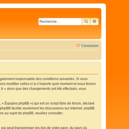
RECHERCHER
RECHERCHE AVA
Connexion
légalement responsable des conditions suivantes. Si vous
ons modifier celles-ci à n’importe quel moment et nous ferons
C.fr » alors que des changements ont été effectués, vous
 « Équipes phpBB ») qui est un script libre de forum, déclaré
l phpBB facilite seulement les discussions sur Internet. phpBB
 au sujet de phpBB, veuillez consulter :
qui peut transgresser les lois de votre pays, du pays où