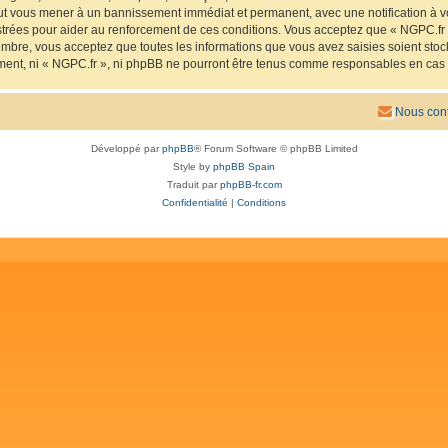
eut vous mener à un bannissement immédiat et permanent, avec une notification à vo
trées pour aider au renforcement de ces conditions. Vous acceptez que « NGPC.fr »
mbre, vous acceptez que toutes les informations que vous avez saisies soient sto
ement, ni « NGPC.fr », ni phpBB ne pourront être tenus comme responsables en cas 
Nous cont
Développé par
phpBB
® Forum Software © phpBB Limited
Style by
phpBB Spain
Traduit par
phpBB-fr.com
Confidentialité
|
Conditions