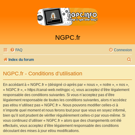
NGPC.fr
FAQ
Connexion
R
Index du forum
e
NGPC.fr - Conditions d’utilisation
c
h
En accédant à « NGPC.fr » (désigné ci-après par « nous », « notre », « nos »,
« NGPC.fr », « https://canal-web.net/ngpc »), vous acceptez d’être légalement
e
responsable des conditions suivantes. Si vous n’acceptez pas d’être
r
légalement responsable de toutes les conditions suivantes, alors n’accédez
pas et/ou n’utilisez pas « NGPC.fr ». Nous pouvons modifier celles-ci à
c
n’importe quel moment et nous ferons tout pour que vous en soyez informé,
h
bien qu’il soit prudent de vérifier régulièrement celles-ci par vous-même. Si
vous continuez d’utiliser « NGPC.fr » alors que des changements ont été
e
effectués, vous acceptez d’être légalement responsable des conditions
r
découlant des mises à jour et/ou modifications.