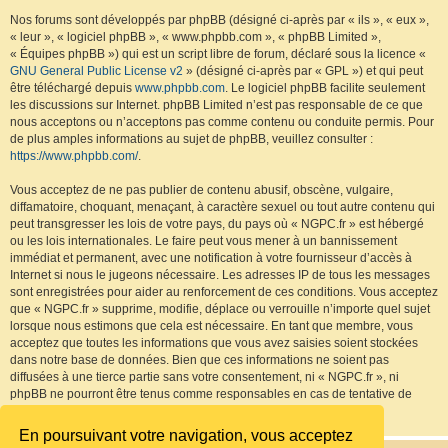
Nos forums sont développés par phpBB (désigné ci-après par « ils », « eux »,
« leur », « logiciel phpBB », « www.phpbb.com », « phpBB Limited »,
« Équipes phpBB ») qui est un script libre de forum, déclaré sous la licence «
GNU General Public License v2
» (désigné ci-après par « GPL ») et qui peut
être téléchargé depuis
www.phpbb.com
. Le logiciel phpBB facilite seulement
les discussions sur Internet. phpBB Limited n’est pas responsable de ce que
nous acceptons ou n’acceptons pas comme contenu ou conduite permis. Pour
de plus amples informations au sujet de phpBB, veuillez consulter :
https://www.phpbb.com/
.
Vous acceptez de ne pas publier de contenu abusif, obscène, vulgaire,
diffamatoire, choquant, menaçant, à caractère sexuel ou tout autre contenu qui
peut transgresser les lois de votre pays, du pays où « NGPC.fr » est hébergé
ou les lois internationales. Le faire peut vous mener à un bannissement
immédiat et permanent, avec une notification à votre fournisseur d’accès à
Internet si nous le jugeons nécessaire. Les adresses IP de tous les messages
sont enregistrées pour aider au renforcement de ces conditions. Vous acceptez
que « NGPC.fr » supprime, modifie, déplace ou verrouille n’importe quel sujet
lorsque nous estimons que cela est nécessaire. En tant que membre, vous
acceptez que toutes les informations que vous avez saisies soient stockées
dans notre base de données. Bien que ces informations ne soient pas
diffusées à une tierce partie sans votre consentement, ni « NGPC.fr », ni
phpBB ne pourront être tenus comme responsables en cas de tentative de
piratage visant à compromettre les données.
En poursuivant votre navigation, vous acceptez