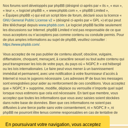
Nos forums sont développés par phpBB (désigné ci-après par « ils », « eux »,
« leur », « logiciel phpBB », « www.phpbb.com », « phpBB Limited »,
« Équipes phpBB ») qui est un script libre de forum, déclaré sous la licence «
GNU General Public License v2
» (désigné ci-après par « GPL ») et qui peut
être téléchargé depuis
www.phpbb.com
. Le logiciel phpBB facilite seulement
les discussions sur Internet. phpBB Limited n’est pas responsable de ce que
nous acceptons ou n’acceptons pas comme contenu ou conduite permis. Pour
de plus amples informations au sujet de phpBB, veuillez consulter :
https://www.phpbb.com/
.
Vous acceptez de ne pas publier de contenu abusif, obscène, vulgaire,
diffamatoire, choquant, menaçant, à caractère sexuel ou tout autre contenu qui
peut transgresser les lois de votre pays, du pays où « NGPC.fr » est hébergé
ou les lois internationales. Le faire peut vous mener à un bannissement
immédiat et permanent, avec une notification à votre fournisseur d’accès à
Internet si nous le jugeons nécessaire. Les adresses IP de tous les messages
sont enregistrées pour aider au renforcement de ces conditions. Vous acceptez
que « NGPC.fr » supprime, modifie, déplace ou verrouille n’importe quel sujet
lorsque nous estimons que cela est nécessaire. En tant que membre, vous
acceptez que toutes les informations que vous avez saisies soient stockées
dans notre base de données. Bien que ces informations ne soient pas
diffusées à une tierce partie sans votre consentement, ni « NGPC.fr », ni
phpBB ne pourront être tenus comme responsables en cas de tentative de
piratage visant à compromettre les données.
En poursuivant votre navigation, vous acceptez