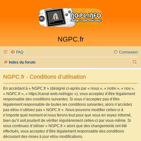
NGPC.fr
FAQ
Connexion
R
Index du forum
e
NGPC.fr - Conditions d’utilisation
c
h
En accédant à « NGPC.fr » (désigné ci-après par « nous », « notre », « nos »,
« NGPC.fr », « https://canal-web.net/ngpc »), vous acceptez d’être légalement
e
responsable des conditions suivantes. Si vous n’acceptez pas d’être
r
légalement responsable de toutes les conditions suivantes, alors n’accédez
pas et/ou n’utilisez pas « NGPC.fr ». Nous pouvons modifier celles-ci à
c
n’importe quel moment et nous ferons tout pour que vous en soyez informé,
h
bien qu’il soit prudent de vérifier régulièrement celles-ci par vous-même. Si
vous continuez d’utiliser « NGPC.fr » alors que des changements ont été
e
effectués, vous acceptez d’être légalement responsable des conditions
r
découlant des mises à jour et/ou modifications.