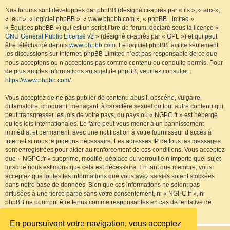
Nos forums sont développés par phpBB (désigné ci-après par « ils », « eux »,
« leur », « logiciel phpBB », « www.phpbb.com », « phpBB Limited »,
« Équipes phpBB ») qui est un script libre de forum, déclaré sous la licence «
GNU General Public License v2
» (désigné ci-après par « GPL ») et qui peut
être téléchargé depuis
www.phpbb.com
. Le logiciel phpBB facilite seulement
les discussions sur Internet. phpBB Limited n’est pas responsable de ce que
nous acceptons ou n’acceptons pas comme contenu ou conduite permis. Pour
de plus amples informations au sujet de phpBB, veuillez consulter :
https://www.phpbb.com/
.
Vous acceptez de ne pas publier de contenu abusif, obscène, vulgaire,
diffamatoire, choquant, menaçant, à caractère sexuel ou tout autre contenu qui
peut transgresser les lois de votre pays, du pays où « NGPC.fr » est hébergé
ou les lois internationales. Le faire peut vous mener à un bannissement
immédiat et permanent, avec une notification à votre fournisseur d’accès à
Internet si nous le jugeons nécessaire. Les adresses IP de tous les messages
sont enregistrées pour aider au renforcement de ces conditions. Vous acceptez
que « NGPC.fr » supprime, modifie, déplace ou verrouille n’importe quel sujet
lorsque nous estimons que cela est nécessaire. En tant que membre, vous
acceptez que toutes les informations que vous avez saisies soient stockées
dans notre base de données. Bien que ces informations ne soient pas
diffusées à une tierce partie sans votre consentement, ni « NGPC.fr », ni
phpBB ne pourront être tenus comme responsables en cas de tentative de
piratage visant à compromettre les données.
En poursuivant votre navigation, vous acceptez