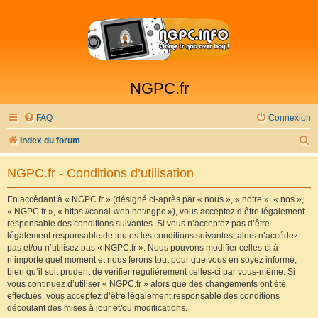
NGPC.fr
FAQ
Connexion
R
Index du forum
e
NGPC.fr - Conditions d’utilisation
c
h
En accédant à « NGPC.fr » (désigné ci-après par « nous », « notre », « nos »,
« NGPC.fr », « https://canal-web.net/ngpc »), vous acceptez d’être légalement
e
responsable des conditions suivantes. Si vous n’acceptez pas d’être
r
légalement responsable de toutes les conditions suivantes, alors n’accédez
pas et/ou n’utilisez pas « NGPC.fr ». Nous pouvons modifier celles-ci à
c
n’importe quel moment et nous ferons tout pour que vous en soyez informé,
h
bien qu’il soit prudent de vérifier régulièrement celles-ci par vous-même. Si
vous continuez d’utiliser « NGPC.fr » alors que des changements ont été
e
effectués, vous acceptez d’être légalement responsable des conditions
r
découlant des mises à jour et/ou modifications.