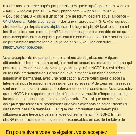
Nos forums sont développés par phpBB (désigné ci-après par « ils », « eux »,
« leur », « logiciel phpBB », « www.phpbb.com », « phpBB Limited »,
« Équipes phpBB ») qui est un script libre de forum, déclaré sous la licence «
GNU General Public License v2
» (désigné ci-après par « GPL ») et qui peut
être téléchargé depuis
www.phpbb.com
. Le logiciel phpBB facilite seulement
les discussions sur Internet. phpBB Limited n’est pas responsable de ce que
nous acceptons ou n’acceptons pas comme contenu ou conduite permis. Pour
de plus amples informations au sujet de phpBB, veuillez consulter :
https://www.phpbb.com/
.
Vous acceptez de ne pas publier de contenu abusif, obscène, vulgaire,
diffamatoire, choquant, menaçant, à caractère sexuel ou tout autre contenu qui
peut transgresser les lois de votre pays, du pays où « NGPC.fr » est hébergé
ou les lois internationales. Le faire peut vous mener à un bannissement
immédiat et permanent, avec une notification à votre fournisseur d’accès à
Internet si nous le jugeons nécessaire. Les adresses IP de tous les messages
sont enregistrées pour aider au renforcement de ces conditions. Vous acceptez
que « NGPC.fr » supprime, modifie, déplace ou verrouille n’importe quel sujet
lorsque nous estimons que cela est nécessaire. En tant que membre, vous
acceptez que toutes les informations que vous avez saisies soient stockées
dans notre base de données. Bien que ces informations ne soient pas
diffusées à une tierce partie sans votre consentement, ni « NGPC.fr », ni
phpBB ne pourront être tenus comme responsables en cas de tentative de
piratage visant à compromettre les données.
En poursuivant votre navigation, vous acceptez