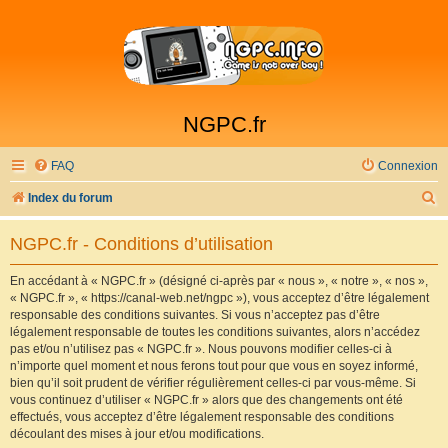
NGPC.fr
FAQ
Connexion
R
Index du forum
e
NGPC.fr - Conditions d’utilisation
c
h
En accédant à « NGPC.fr » (désigné ci-après par « nous », « notre », « nos »,
« NGPC.fr », « https://canal-web.net/ngpc »), vous acceptez d’être légalement
e
responsable des conditions suivantes. Si vous n’acceptez pas d’être
r
légalement responsable de toutes les conditions suivantes, alors n’accédez
pas et/ou n’utilisez pas « NGPC.fr ». Nous pouvons modifier celles-ci à
c
n’importe quel moment et nous ferons tout pour que vous en soyez informé,
h
bien qu’il soit prudent de vérifier régulièrement celles-ci par vous-même. Si
vous continuez d’utiliser « NGPC.fr » alors que des changements ont été
e
effectués, vous acceptez d’être légalement responsable des conditions
r
découlant des mises à jour et/ou modifications.