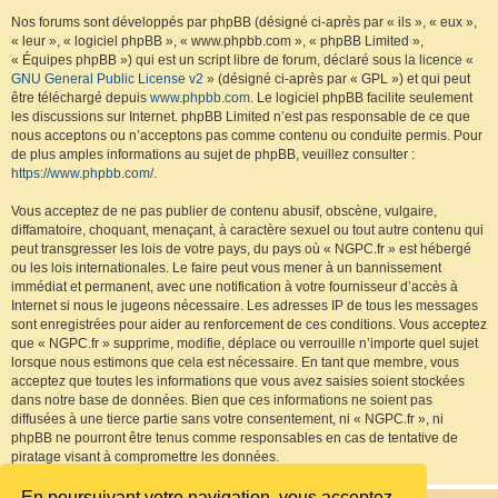
Nos forums sont développés par phpBB (désigné ci-après par « ils », « eux »,
« leur », « logiciel phpBB », « www.phpbb.com », « phpBB Limited »,
« Équipes phpBB ») qui est un script libre de forum, déclaré sous la licence «
GNU General Public License v2
» (désigné ci-après par « GPL ») et qui peut
être téléchargé depuis
www.phpbb.com
. Le logiciel phpBB facilite seulement
les discussions sur Internet. phpBB Limited n’est pas responsable de ce que
nous acceptons ou n’acceptons pas comme contenu ou conduite permis. Pour
de plus amples informations au sujet de phpBB, veuillez consulter :
https://www.phpbb.com/
.
Vous acceptez de ne pas publier de contenu abusif, obscène, vulgaire,
diffamatoire, choquant, menaçant, à caractère sexuel ou tout autre contenu qui
peut transgresser les lois de votre pays, du pays où « NGPC.fr » est hébergé
ou les lois internationales. Le faire peut vous mener à un bannissement
immédiat et permanent, avec une notification à votre fournisseur d’accès à
Internet si nous le jugeons nécessaire. Les adresses IP de tous les messages
sont enregistrées pour aider au renforcement de ces conditions. Vous acceptez
que « NGPC.fr » supprime, modifie, déplace ou verrouille n’importe quel sujet
lorsque nous estimons que cela est nécessaire. En tant que membre, vous
acceptez que toutes les informations que vous avez saisies soient stockées
dans notre base de données. Bien que ces informations ne soient pas
diffusées à une tierce partie sans votre consentement, ni « NGPC.fr », ni
phpBB ne pourront être tenus comme responsables en cas de tentative de
piratage visant à compromettre les données.
En poursuivant votre navigation, vous acceptez