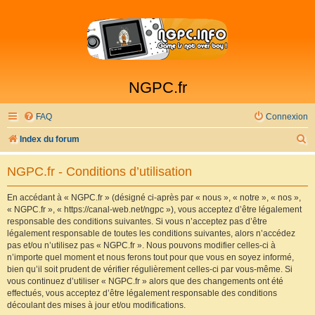
NGPC.fr
FAQ
Connexion
R
Index du forum
e
NGPC.fr - Conditions d’utilisation
c
h
En accédant à « NGPC.fr » (désigné ci-après par « nous », « notre », « nos »,
« NGPC.fr », « https://canal-web.net/ngpc »), vous acceptez d’être légalement
e
responsable des conditions suivantes. Si vous n’acceptez pas d’être
r
légalement responsable de toutes les conditions suivantes, alors n’accédez
pas et/ou n’utilisez pas « NGPC.fr ». Nous pouvons modifier celles-ci à
c
n’importe quel moment et nous ferons tout pour que vous en soyez informé,
h
bien qu’il soit prudent de vérifier régulièrement celles-ci par vous-même. Si
vous continuez d’utiliser « NGPC.fr » alors que des changements ont été
e
effectués, vous acceptez d’être légalement responsable des conditions
r
découlant des mises à jour et/ou modifications.