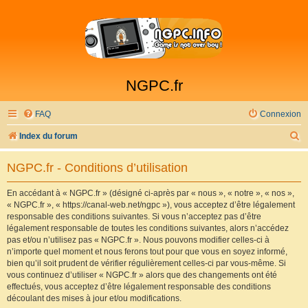
NGPC.fr
FAQ
Connexion
R
Index du forum
e
NGPC.fr - Conditions d’utilisation
c
h
En accédant à « NGPC.fr » (désigné ci-après par « nous », « notre », « nos »,
« NGPC.fr », « https://canal-web.net/ngpc »), vous acceptez d’être légalement
e
responsable des conditions suivantes. Si vous n’acceptez pas d’être
r
légalement responsable de toutes les conditions suivantes, alors n’accédez
pas et/ou n’utilisez pas « NGPC.fr ». Nous pouvons modifier celles-ci à
c
n’importe quel moment et nous ferons tout pour que vous en soyez informé,
h
bien qu’il soit prudent de vérifier régulièrement celles-ci par vous-même. Si
vous continuez d’utiliser « NGPC.fr » alors que des changements ont été
e
effectués, vous acceptez d’être légalement responsable des conditions
r
découlant des mises à jour et/ou modifications.