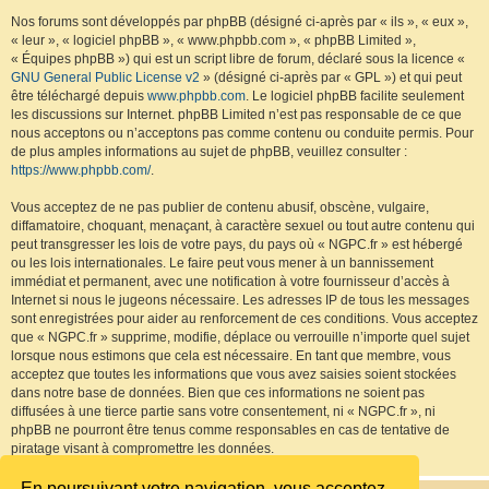
Nos forums sont développés par phpBB (désigné ci-après par « ils », « eux »,
« leur », « logiciel phpBB », « www.phpbb.com », « phpBB Limited »,
« Équipes phpBB ») qui est un script libre de forum, déclaré sous la licence «
GNU General Public License v2
» (désigné ci-après par « GPL ») et qui peut
être téléchargé depuis
www.phpbb.com
. Le logiciel phpBB facilite seulement
les discussions sur Internet. phpBB Limited n’est pas responsable de ce que
nous acceptons ou n’acceptons pas comme contenu ou conduite permis. Pour
de plus amples informations au sujet de phpBB, veuillez consulter :
https://www.phpbb.com/
.
Vous acceptez de ne pas publier de contenu abusif, obscène, vulgaire,
diffamatoire, choquant, menaçant, à caractère sexuel ou tout autre contenu qui
peut transgresser les lois de votre pays, du pays où « NGPC.fr » est hébergé
ou les lois internationales. Le faire peut vous mener à un bannissement
immédiat et permanent, avec une notification à votre fournisseur d’accès à
Internet si nous le jugeons nécessaire. Les adresses IP de tous les messages
sont enregistrées pour aider au renforcement de ces conditions. Vous acceptez
que « NGPC.fr » supprime, modifie, déplace ou verrouille n’importe quel sujet
lorsque nous estimons que cela est nécessaire. En tant que membre, vous
acceptez que toutes les informations que vous avez saisies soient stockées
dans notre base de données. Bien que ces informations ne soient pas
diffusées à une tierce partie sans votre consentement, ni « NGPC.fr », ni
phpBB ne pourront être tenus comme responsables en cas de tentative de
piratage visant à compromettre les données.
En poursuivant votre navigation, vous acceptez