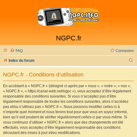
NGPC.fr
FAQ
Connexion
R
Index du forum
e
NGPC.fr - Conditions d’utilisation
c
h
En accédant à « NGPC.fr » (désigné ci-après par « nous », « notre », « nos »,
« NGPC.fr », « https://canal-web.net/ngpc »), vous acceptez d’être légalement
e
responsable des conditions suivantes. Si vous n’acceptez pas d’être
r
légalement responsable de toutes les conditions suivantes, alors n’accédez
pas et/ou n’utilisez pas « NGPC.fr ». Nous pouvons modifier celles-ci à
c
n’importe quel moment et nous ferons tout pour que vous en soyez informé,
h
bien qu’il soit prudent de vérifier régulièrement celles-ci par vous-même. Si
vous continuez d’utiliser « NGPC.fr » alors que des changements ont été
e
effectués, vous acceptez d’être légalement responsable des conditions
r
découlant des mises à jour et/ou modifications.