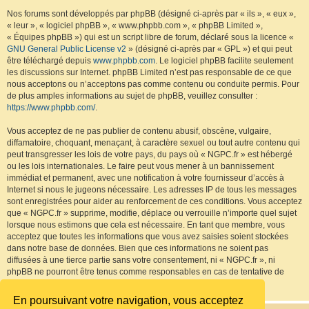
Nos forums sont développés par phpBB (désigné ci-après par « ils », « eux »,
« leur », « logiciel phpBB », « www.phpbb.com », « phpBB Limited »,
« Équipes phpBB ») qui est un script libre de forum, déclaré sous la licence «
GNU General Public License v2
» (désigné ci-après par « GPL ») et qui peut
être téléchargé depuis
www.phpbb.com
. Le logiciel phpBB facilite seulement
les discussions sur Internet. phpBB Limited n’est pas responsable de ce que
nous acceptons ou n’acceptons pas comme contenu ou conduite permis. Pour
de plus amples informations au sujet de phpBB, veuillez consulter :
https://www.phpbb.com/
.
Vous acceptez de ne pas publier de contenu abusif, obscène, vulgaire,
diffamatoire, choquant, menaçant, à caractère sexuel ou tout autre contenu qui
peut transgresser les lois de votre pays, du pays où « NGPC.fr » est hébergé
ou les lois internationales. Le faire peut vous mener à un bannissement
immédiat et permanent, avec une notification à votre fournisseur d’accès à
Internet si nous le jugeons nécessaire. Les adresses IP de tous les messages
sont enregistrées pour aider au renforcement de ces conditions. Vous acceptez
que « NGPC.fr » supprime, modifie, déplace ou verrouille n’importe quel sujet
lorsque nous estimons que cela est nécessaire. En tant que membre, vous
acceptez que toutes les informations que vous avez saisies soient stockées
dans notre base de données. Bien que ces informations ne soient pas
diffusées à une tierce partie sans votre consentement, ni « NGPC.fr », ni
phpBB ne pourront être tenus comme responsables en cas de tentative de
piratage visant à compromettre les données.
En poursuivant votre navigation, vous acceptez