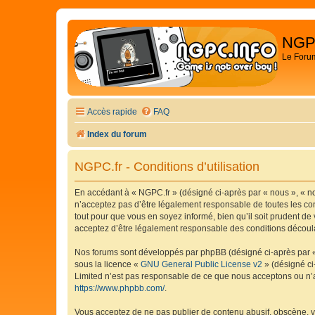
NGP
Le Foru
Accès rapide
FAQ
Index du forum
NGPC.fr - Conditions d’utilisation
En accédant à « NGPC.fr » (désigné ci-après par « nous », « no
n’acceptez pas d’être légalement responsable de toutes les con
tout pour que vous en soyez informé, bien qu’il soit prudent de
acceptez d’être légalement responsable des conditions découlan
Nos forums sont développés par phpBB (désigné ci-après par « i
sous la licence «
GNU General Public License v2
» (désigné ci
Limited n’est pas responsable de ce que nous acceptons ou n’
https://www.phpbb.com/
.
Vous acceptez de ne pas publier de contenu abusif, obscène, vu