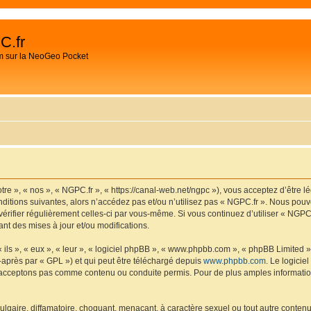
C.fr
m sur la NeoGeo Pocket
tre », « nos », « NGPC.fr », « https://canal-web.net/ngpc »), vous acceptez d’être 
ditions suivantes, alors n’accédez pas et/ou n’utilisez pas « NGPC.fr ». Nous pouv
 vérifier régulièrement celles-ci par vous-même. Si vous continuez d’utiliser « NGP
t des mises à jour et/ou modifications.
ls », « eux », « leur », « logiciel phpBB », « www.phpbb.com », « phpBB Limited »,
-après par « GPL ») et qui peut être téléchargé depuis
www.phpbb.com
. Le logicie
acceptons pas comme contenu ou conduite permis. Pour de plus amples informations
lgaire, diffamatoire, choquant, menaçant, à caractère sexuel ou tout autre contenu 