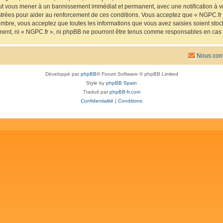
eut vous mener à un bannissement immédiat et permanent, avec une notification à vo
trées pour aider au renforcement de ces conditions. Vous acceptez que « NGPC.fr »
mbre, vous acceptez que toutes les informations que vous avez saisies soient sto
ement, ni « NGPC.fr », ni phpBB ne pourront être tenus comme responsables en cas 
Nous cont
Développé par
phpBB
® Forum Software © phpBB Limited
Style by
phpBB Spain
Traduit par
phpBB-fr.com
Confidentialité
|
Conditions