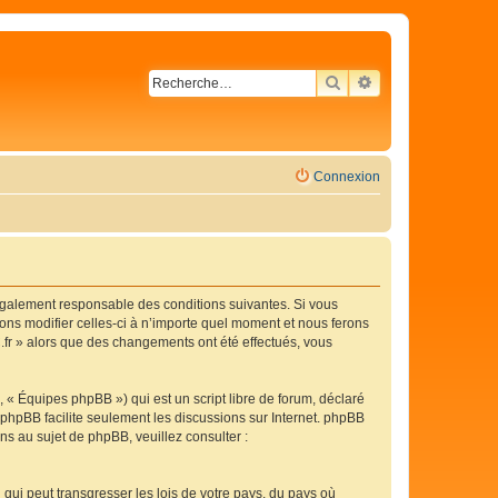
RECHERCHER
RECHERCHE AVA
Connexion
légalement responsable des conditions suivantes. Si vous
ons modifier celles-ci à n’importe quel moment et nous ferons
C.fr » alors que des changements ont été effectués, vous
 « Équipes phpBB ») qui est un script libre de forum, déclaré
l phpBB facilite seulement les discussions sur Internet. phpBB
 au sujet de phpBB, veuillez consulter :
qui peut transgresser les lois de votre pays, du pays où