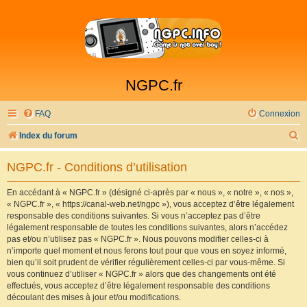
NGPC.fr
FAQ
Connexion
R
Index du forum
e
NGPC.fr - Conditions d’utilisation
c
h
En accédant à « NGPC.fr » (désigné ci-après par « nous », « notre », « nos »,
« NGPC.fr », « https://canal-web.net/ngpc »), vous acceptez d’être légalement
e
responsable des conditions suivantes. Si vous n’acceptez pas d’être
r
légalement responsable de toutes les conditions suivantes, alors n’accédez
pas et/ou n’utilisez pas « NGPC.fr ». Nous pouvons modifier celles-ci à
c
n’importe quel moment et nous ferons tout pour que vous en soyez informé,
h
bien qu’il soit prudent de vérifier régulièrement celles-ci par vous-même. Si
vous continuez d’utiliser « NGPC.fr » alors que des changements ont été
e
effectués, vous acceptez d’être légalement responsable des conditions
r
découlant des mises à jour et/ou modifications.