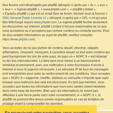
Nos forums sont développés par phpBB (désigné ci-après par « ils », « eux »,
« leur », « logiciel phpBB », « www.phpbb.com », « phpBB Limited »,
« Équipes phpBB ») qui est un script libre de forum, déclaré sous la licence «
GNU General Public License v2
» (désigné ci-après par « GPL ») et qui peut
être téléchargé depuis
www.phpbb.com
. Le logiciel phpBB facilite seulement
les discussions sur Internet. phpBB Limited n’est pas responsable de ce que
nous acceptons ou n’acceptons pas comme contenu ou conduite permis. Pour
de plus amples informations au sujet de phpBB, veuillez consulter :
https://www.phpbb.com/
.
Vous acceptez de ne pas publier de contenu abusif, obscène, vulgaire,
diffamatoire, choquant, menaçant, à caractère sexuel ou tout autre contenu qui
peut transgresser les lois de votre pays, du pays où « NGPC.fr » est hébergé
ou les lois internationales. Le faire peut vous mener à un bannissement
immédiat et permanent, avec une notification à votre fournisseur d’accès à
Internet si nous le jugeons nécessaire. Les adresses IP de tous les messages
sont enregistrées pour aider au renforcement de ces conditions. Vous acceptez
que « NGPC.fr » supprime, modifie, déplace ou verrouille n’importe quel sujet
lorsque nous estimons que cela est nécessaire. En tant que membre, vous
acceptez que toutes les informations que vous avez saisies soient stockées
dans notre base de données. Bien que ces informations ne soient pas
diffusées à une tierce partie sans votre consentement, ni « NGPC.fr », ni
phpBB ne pourront être tenus comme responsables en cas de tentative de
piratage visant à compromettre les données.
En poursuivant votre navigation, vous acceptez