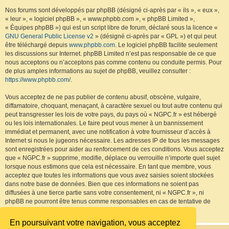
Nos forums sont développés par phpBB (désigné ci-après par « ils », « eux »,
« leur », « logiciel phpBB », « www.phpbb.com », « phpBB Limited »,
« Équipes phpBB ») qui est un script libre de forum, déclaré sous la licence «
GNU General Public License v2
» (désigné ci-après par « GPL ») et qui peut
être téléchargé depuis
www.phpbb.com
. Le logiciel phpBB facilite seulement
les discussions sur Internet. phpBB Limited n’est pas responsable de ce que
nous acceptons ou n’acceptons pas comme contenu ou conduite permis. Pour
de plus amples informations au sujet de phpBB, veuillez consulter :
https://www.phpbb.com/
.
Vous acceptez de ne pas publier de contenu abusif, obscène, vulgaire,
diffamatoire, choquant, menaçant, à caractère sexuel ou tout autre contenu qui
peut transgresser les lois de votre pays, du pays où « NGPC.fr » est hébergé
ou les lois internationales. Le faire peut vous mener à un bannissement
immédiat et permanent, avec une notification à votre fournisseur d’accès à
Internet si nous le jugeons nécessaire. Les adresses IP de tous les messages
sont enregistrées pour aider au renforcement de ces conditions. Vous acceptez
que « NGPC.fr » supprime, modifie, déplace ou verrouille n’importe quel sujet
lorsque nous estimons que cela est nécessaire. En tant que membre, vous
acceptez que toutes les informations que vous avez saisies soient stockées
dans notre base de données. Bien que ces informations ne soient pas
diffusées à une tierce partie sans votre consentement, ni « NGPC.fr », ni
phpBB ne pourront être tenus comme responsables en cas de tentative de
piratage visant à compromettre les données.
En poursuivant votre navigation, vous acceptez