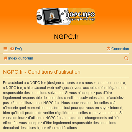
NGPC.fr
FAQ
Connexion
R
Index du forum
e
NGPC.fr - Conditions d’utilisation
c
h
En accédant à « NGPC.fr » (désigné ci-après par « nous », « notre », « nos »,
« NGPC.fr », « https://canal-web.net/ngpc »), vous acceptez d’être légalement
e
responsable des conditions suivantes. Si vous n’acceptez pas d’être
r
légalement responsable de toutes les conditions suivantes, alors n’accédez
pas et/ou n’utilisez pas « NGPC.fr ». Nous pouvons modifier celles-ci à
c
n’importe quel moment et nous ferons tout pour que vous en soyez informé,
h
bien qu’il soit prudent de vérifier régulièrement celles-ci par vous-même. Si
vous continuez d’utiliser « NGPC.fr » alors que des changements ont été
e
effectués, vous acceptez d’être légalement responsable des conditions
r
découlant des mises à jour et/ou modifications.