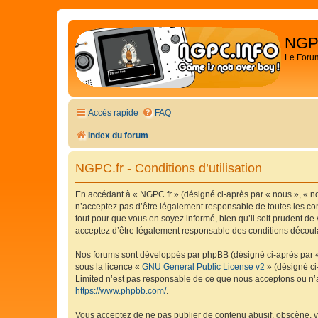
NGP
Le Foru
Accès rapide
FAQ
Index du forum
NGPC.fr - Conditions d’utilisation
En accédant à « NGPC.fr » (désigné ci-après par « nous », « no
n’acceptez pas d’être légalement responsable de toutes les con
tout pour que vous en soyez informé, bien qu’il soit prudent de
acceptez d’être légalement responsable des conditions découlan
Nos forums sont développés par phpBB (désigné ci-après par « i
sous la licence «
GNU General Public License v2
» (désigné ci
Limited n’est pas responsable de ce que nous acceptons ou n’
https://www.phpbb.com/
.
Vous acceptez de ne pas publier de contenu abusif, obscène, vu