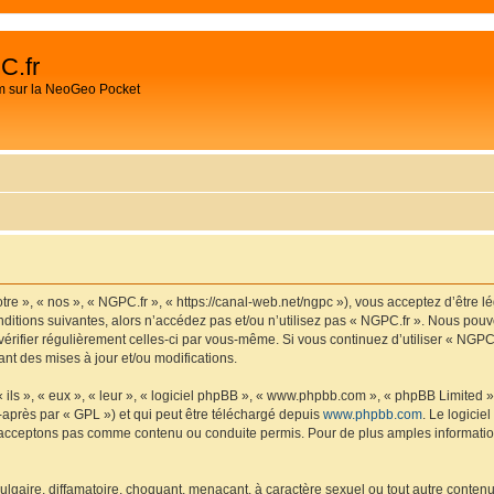
C.fr
m sur la NeoGeo Pocket
tre », « nos », « NGPC.fr », « https://canal-web.net/ngpc »), vous acceptez d’être 
ditions suivantes, alors n’accédez pas et/ou n’utilisez pas « NGPC.fr ». Nous pouv
 vérifier régulièrement celles-ci par vous-même. Si vous continuez d’utiliser « NGP
t des mises à jour et/ou modifications.
ls », « eux », « leur », « logiciel phpBB », « www.phpbb.com », « phpBB Limited »,
-après par « GPL ») et qui peut être téléchargé depuis
www.phpbb.com
. Le logicie
acceptons pas comme contenu ou conduite permis. Pour de plus amples informations
lgaire, diffamatoire, choquant, menaçant, à caractère sexuel ou tout autre contenu 