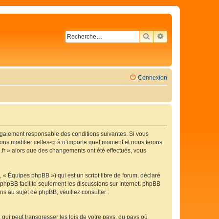
RECHERCHER
RECHERCHE AVA
Connexion
légalement responsable des conditions suivantes. Si vous
ons modifier celles-ci à n’importe quel moment et nous ferons
C.fr » alors que des changements ont été effectués, vous
 « Équipes phpBB ») qui est un script libre de forum, déclaré
l phpBB facilite seulement les discussions sur Internet. phpBB
 au sujet de phpBB, veuillez consulter :
qui peut transgresser les lois de votre pays, du pays où