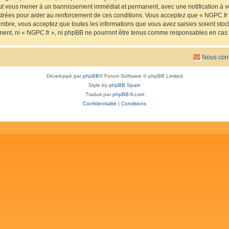
eut vous mener à un bannissement immédiat et permanent, avec une notification à vo
trées pour aider au renforcement de ces conditions. Vous acceptez que « NGPC.fr »
mbre, vous acceptez que toutes les informations que vous avez saisies soient sto
ement, ni « NGPC.fr », ni phpBB ne pourront être tenus comme responsables en cas 
Nous cont
Développé par
phpBB
® Forum Software © phpBB Limited
Style by
phpBB Spain
Traduit par
phpBB-fr.com
Confidentialité
|
Conditions