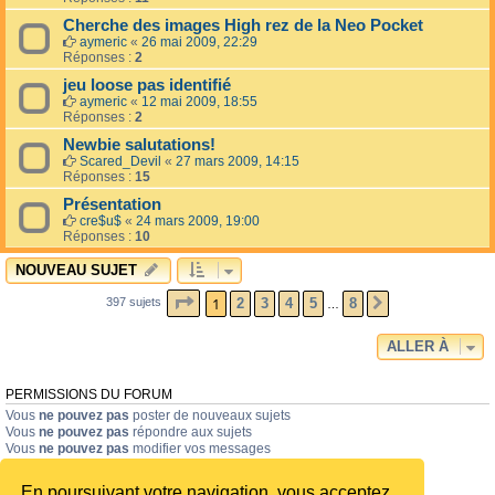
Cherche des images High rez de la Neo Pocket
aymeric
«
26 mai 2009, 22:29
Réponses :
2
jeu loose pas identifié
aymeric
«
12 mai 2009, 18:55
Réponses :
2
Newbie salutations!
Scared_Devil
«
27 mars 2009, 14:15
Réponses :
15
Présentation
cre$u$
«
24 mars 2009, 19:00
Réponses :
10
NOUVEAU SUJET
PAGE
1
SUR
8
1
2
3
4
5
8
397 sujets
SUIVANTE
…
ALLER À
PERMISSIONS DU FORUM
Vous
ne pouvez pas
poster de nouveaux sujets
Vous
ne pouvez pas
répondre aux sujets
Vous
ne pouvez pas
modifier vos messages
Vous
ne pouvez pas
supprimer vos messages
Vous
ne pouvez pas
joindre des fichiers
En poursuivant votre navigation, vous acceptez