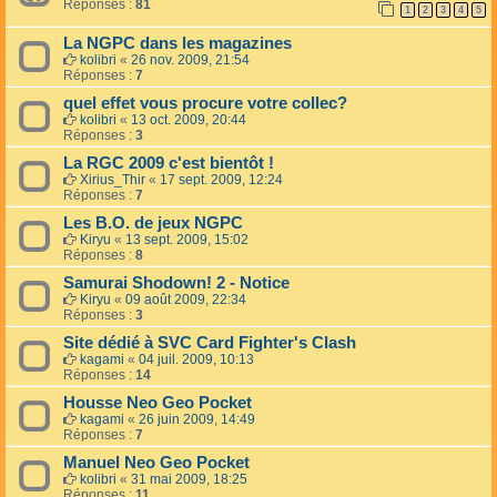
Réponses :
81
1
2
3
4
5
La NGPC dans les magazines
kolibri
«
26 nov. 2009, 21:54
Réponses :
7
quel effet vous procure votre collec?
kolibri
«
13 oct. 2009, 20:44
Réponses :
3
La RGC 2009 c'est bientôt !
Xirius_Thir
«
17 sept. 2009, 12:24
Réponses :
7
Les B.O. de jeux NGPC
Kiryu
«
13 sept. 2009, 15:02
Réponses :
8
Samurai Shodown! 2 - Notice
Kiryu
«
09 août 2009, 22:34
Réponses :
3
Site dédié à SVC Card Fighter's Clash
kagami
«
04 juil. 2009, 10:13
Réponses :
14
Housse Neo Geo Pocket
kagami
«
26 juin 2009, 14:49
Réponses :
7
Manuel Neo Geo Pocket
kolibri
«
31 mai 2009, 18:25
Réponses :
11