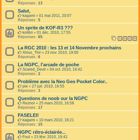
Réponses :
13
Salut,
kagami
«
01 mai 2011, 20:07
Réponses :
5
Un sprite de KOF-R3 ???
kolibri
«
01 déc. 2010, 17:55
Réponses :
65
1
2
3
4
La RGC 2010 : les 13 et 14 Novembre prochains
Xirius_Thir
«
23 nov. 2010, 19:00
Réponses :
6
La NGPC, l'arcade de poche
Scared_Devil
«
04 oct. 2010, 16:42
Réponses :
2
Problème avec la Neo Geo Pocket Color..
pie
«
27 juil. 2010, 16:55
Réponses :
3
Questions de noob sur la NGPC
Reznor
«
25 mars 2010, 16:58
Réponses :
17
FASELEI!
kagami
«
10 mars 2010, 18:21
Réponses :
15
NGPC rétro-éclairée...
Foul
«
23 févr. 2010, 19:42