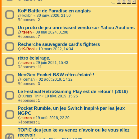
Réponses :
63
1
2
3
4
KoF Battle de Paradise en anglais
kolibri
«
30 janv. 2026, 21:50
Réponses :
2
Un proto de jeu unreleased vendu sur Yahoo Auctions
teren
«
08 mai 2024, 01:08
Réponses :
7
Recherche sauvegarde card's fighters
K-Rool
«
19 mars 2022, 14:34
rétro éclairage,
teren
«
29 juin 2021, 15:43
Réponses :
11
NeoGeo Pocket B&W rétro-éclairé !
Iceman
«
02 août 2019, 17:22
Réponses :
3
Le Festival RetroGaming Play est de retour ! (2019)
Xirius_Thir
«
19 févr. 2019, 15:25
Réponses :
1
Pocket Rumble, un jeu Switch inspiré par les jeux
NGPC
teren
«
19 août 2018, 22:20
Réponses :
1
TOPIC des jeux ke vs venez d'avoir ou ke vous allez
recevoir