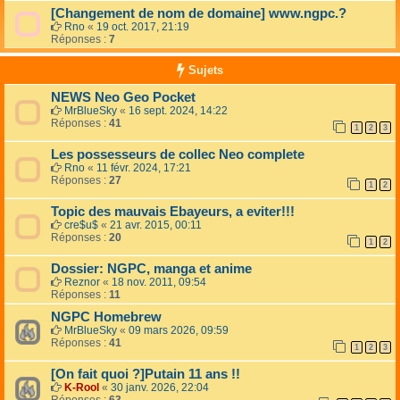
[Changement de nom de domaine] www.ngpc.?
Rno
«
19 oct. 2017, 21:19
Réponses :
7
Sujets
NEWS Neo Geo Pocket
MrBlueSky
«
16 sept. 2024, 14:22
Réponses :
41
1
2
3
Les possesseurs de collec Neo complete
Rno
«
11 févr. 2024, 17:21
Réponses :
27
1
2
Topic des mauvais Ebayeurs, a eviter!!!
cre$u$
«
21 avr. 2015, 00:11
Réponses :
20
1
2
Dossier: NGPC, manga et anime
Reznor
«
18 nov. 2011, 09:54
Réponses :
11
NGPC Homebrew
MrBlueSky
«
09 mars 2026, 09:59
Réponses :
41
1
2
3
[On fait quoi ?]Putain 11 ans !!
K-Rool
«
30 janv. 2026, 22:04