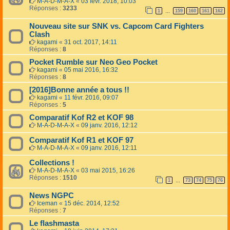
M-A-D-M-A-X
«
03 févr. 2018, 10:03
Réponses :
3233
1
159
160
161
162
…
Nouveau site sur SNK vs. Capcom Card Fighters
Clash
kagami
«
31 oct. 2017, 14:11
Réponses :
8
Pocket Rumble sur Neo Geo Pocket
kagami
«
05 mai 2016, 16:32
Réponses :
8
[2016]Bonne année a tous !!
kagami
«
11 févr. 2016, 09:07
Réponses :
5
Comparatif Kof R2 et KOF 98
M-A-D-M-A-X
«
09 janv. 2016, 12:12
Comparatif Kof R1 et KOF 97
M-A-D-M-A-X
«
09 janv. 2016, 12:11
Collections !
M-A-D-M-A-X
«
03 mai 2015, 16:26
Réponses :
1510
1
73
74
75
76
…
News NGPC
Iceman
«
15 déc. 2014, 12:52
Réponses :
7
Le flashmasta