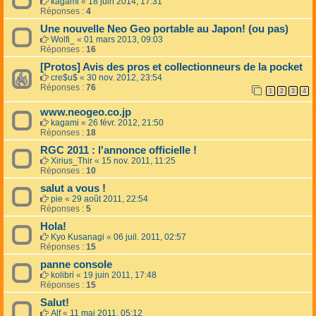
kagami
«
18 juin 2014, 17:31
Réponses :
4
Une nouvelle Neo Geo portable au Japon! (ou pas)
Wolfi_
«
01 mars 2013, 09:03
Réponses :
16
[Protos] Avis des pros et collectionneurs de la pocket
cre$u$
«
30 nov. 2012, 23:54
Réponses :
76
1
2
3
4
www.neogeo.co.jp
kagami
«
26 févr. 2012, 21:50
Réponses :
18
RGC 2011 : l'annonce officielle !
Xirius_Thir
«
15 nov. 2011, 11:25
Réponses :
10
salut a vous !
pie
«
29 août 2011, 22:54
Réponses :
5
Hola!
Kyo Kusanagi
«
06 juil. 2011, 02:57
Réponses :
15
panne console
kolibri
«
19 juin 2011, 17:48
Réponses :
15
Salut!
Alf
«
11 mai 2011, 05:12