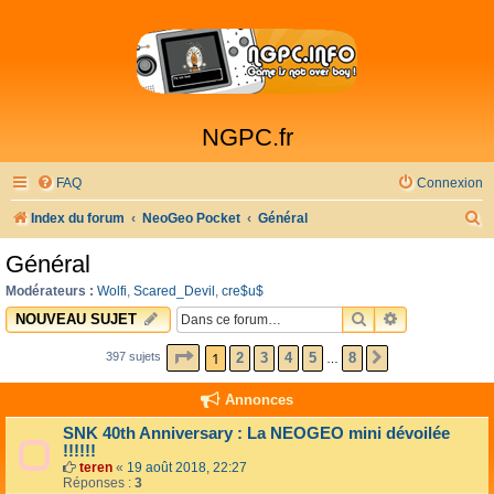
NGPC.fr
FAQ
Connexion
R
Index du forum
NeoGeo Pocket
Général
e
Général
c
Modérateurs :
Wolfi
,
Scared_Devil
,
cre$u$
h
RECHERCHER
RECHERCHE 
NOUVEAU SUJET
e
PAGE
1
SUR
8
1
2
3
4
5
8
397 sujets
SUIVANTE
…
r
c
Annonces
h
SNK 40th Anniversary : La NEOGEO mini dévoilée
e
!!!!!!
teren
«
19 août 2018, 22:27
r
Réponses :
3