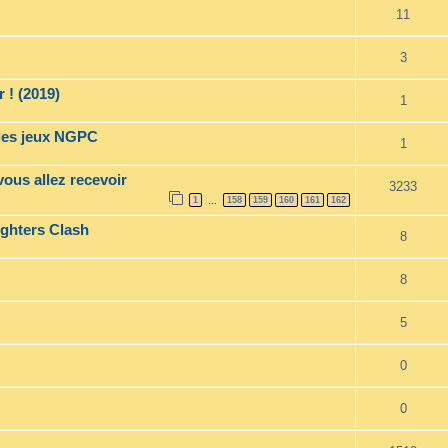
11
3
 ! (2019)
1
 les jeux NGPC
1
vous allez recevoir
3233
1
158
159
160
161
162
…
ghters Clash
8
8
5
0
0