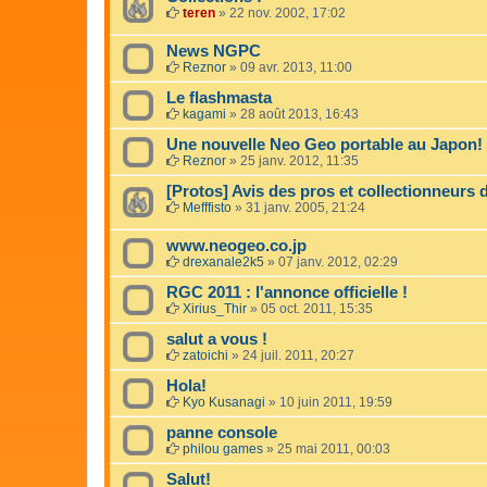
teren
»
22 nov. 2002, 17:02
News NGPC
Reznor
»
09 avr. 2013, 11:00
Le flashmasta
kagami
»
28 août 2013, 16:43
Une nouvelle Neo Geo portable au Japon! 
Reznor
»
25 janv. 2012, 11:35
[Protos] Avis des pros et collectionneurs 
Mefffisto
»
31 janv. 2005, 21:24
www.neogeo.co.jp
drexanale2k5
»
07 janv. 2012, 02:29
RGC 2011 : l'annonce officielle !
Xirius_Thir
»
05 oct. 2011, 15:35
salut a vous !
zatoichi
»
24 juil. 2011, 20:27
Hola!
Kyo Kusanagi
»
10 juin 2011, 19:59
panne console
philou games
»
25 mai 2011, 00:03
Salut!