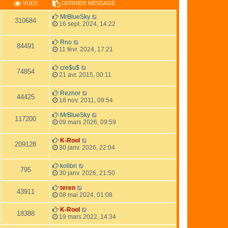
VUES
DERNIER MESSAGE
MrBlueSky
310684
16 sept. 2024, 14:22
Rno
84491
11 févr. 2024, 17:21
cre$u$
74854
21 avr. 2015, 00:11
Reznor
44425
18 nov. 2011, 09:54
MrBlueSky
117200
09 mars 2026, 09:59
K-Rool
209128
30 janv. 2026, 22:04
kolibri
795
30 janv. 2026, 21:50
teren
43911
08 mai 2024, 01:08
K-Rool
18388
19 mars 2022, 14:34