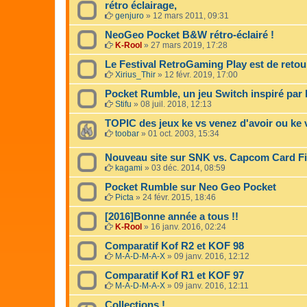
rétro éclairage,
genjuro
»
12 mars 2011, 09:31
NeoGeo Pocket B&W rétro-éclairé !
K-Rool
»
27 mars 2019, 17:28
Le Festival RetroGaming Play est de retour
Xirius_Thir
»
12 févr. 2019, 17:00
Pocket Rumble, un jeu Switch inspiré par
Stifu
»
08 juil. 2018, 12:13
TOPIC des jeux ke vs venez d'avoir ou ke 
toobar
»
01 oct. 2003, 15:34
Nouveau site sur SNK vs. Capcom Card Fi
kagami
»
03 déc. 2014, 08:59
Pocket Rumble sur Neo Geo Pocket
Picta
»
24 févr. 2015, 18:46
[2016]Bonne année a tous !!
K-Rool
»
16 janv. 2016, 02:24
Comparatif Kof R2 et KOF 98
M-A-D-M-A-X
»
09 janv. 2016, 12:12
Comparatif Kof R1 et KOF 97
M-A-D-M-A-X
»
09 janv. 2016, 12:11
Collections !