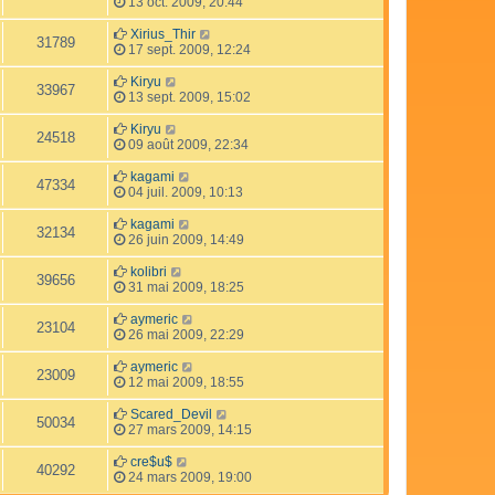
13 oct. 2009, 20:44
Xirius_Thir
31789
17 sept. 2009, 12:24
Kiryu
33967
13 sept. 2009, 15:02
Kiryu
24518
09 août 2009, 22:34
kagami
47334
04 juil. 2009, 10:13
kagami
32134
26 juin 2009, 14:49
kolibri
39656
31 mai 2009, 18:25
aymeric
23104
26 mai 2009, 22:29
aymeric
23009
12 mai 2009, 18:55
Scared_Devil
50034
27 mars 2009, 14:15
cre$u$
40292
24 mars 2009, 19:00