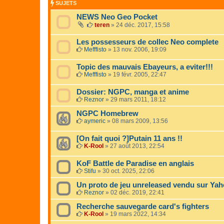
SUJETS
NEWS Neo Geo Pocket
teren
»
24 déc. 2017, 15:58
Les possesseurs de collec Neo complete
Mefffisto
»
13 nov. 2006, 19:09
Topic des mauvais Ebayeurs, a eviter!!!
Mefffisto
»
19 févr. 2005, 22:47
Dossier: NGPC, manga et anime
Reznor
»
29 mars 2011, 18:12
NGPC Homebrew
aymeric
»
08 mars 2009, 13:56
[On fait quoi ?]Putain 11 ans !!
K-Rool
»
27 août 2013, 22:54
KoF Battle de Paradise en anglais
Stifu
»
30 oct. 2025, 22:06
Un proto de jeu unreleased vendu sur Ya
Reznor
»
02 déc. 2019, 22:41
Recherche sauvegarde card's fighters
K-Rool
»
19 mars 2022, 14:34