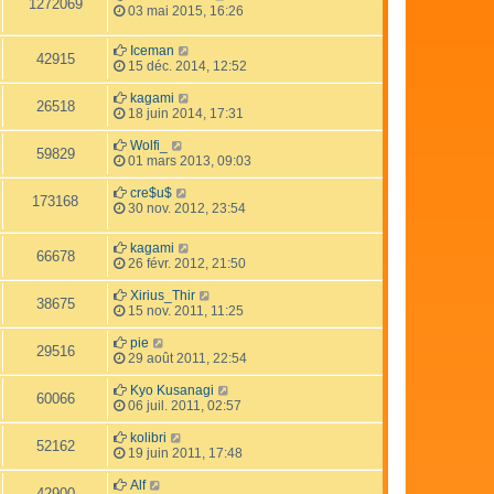
1272069
03 mai 2015, 16:26
Iceman
42915
15 déc. 2014, 12:52
kagami
26518
18 juin 2014, 17:31
Wolfi_
59829
01 mars 2013, 09:03
cre$u$
173168
30 nov. 2012, 23:54
kagami
66678
26 févr. 2012, 21:50
Xirius_Thir
38675
15 nov. 2011, 11:25
pie
29516
29 août 2011, 22:54
Kyo Kusanagi
60066
06 juil. 2011, 02:57
kolibri
52162
19 juin 2011, 17:48
Alf
42900