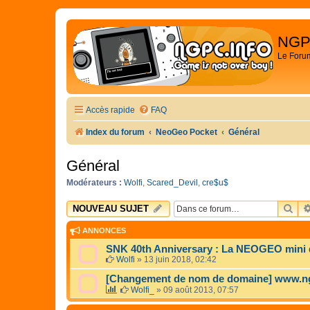
NGP
Le Foru
Accès rapide
FAQ
Index du forum
NeoGeo Pocket
Général
Général
Modérateurs :
Wolfi
,
Scared_Devil
,
cre$u$
RE
NOUVEAU SUJET
ANNONCES
SNK 40th Anniversary : La NEOGEO mini dé
Wolfi
»
13 juin 2018, 02:42
[Changement de nom de domaine] www.n
Wolfi_
»
09 août 2013, 07:57