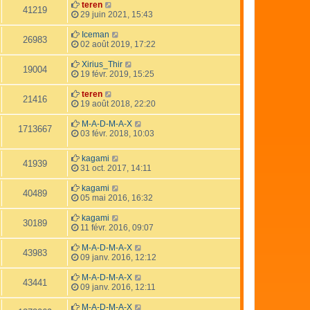
teren
41219
29 juin 2021, 15:43
Iceman
26983
02 août 2019, 17:22
Xirius_Thir
19004
19 févr. 2019, 15:25
teren
21416
19 août 2018, 22:20
M-A-D-M-A-X
1713667
03 févr. 2018, 10:03
kagami
41939
31 oct. 2017, 14:11
kagami
40489
05 mai 2016, 16:32
kagami
30189
11 févr. 2016, 09:07
M-A-D-M-A-X
43983
09 janv. 2016, 12:12
M-A-D-M-A-X
43441
09 janv. 2016, 12:11
M-A-D-M-A-X