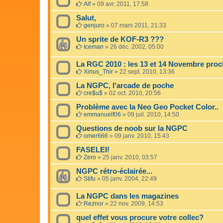
Alf
»
09 avr. 2011, 17:58
Salut,
genjuro
»
07 mars 2011, 21:33
Un sprite de KOF-R3 ???
Iceman
»
26 déc. 2002, 05:00
La RGC 2010 : les 13 et 14 Novembre proc
Xirius_Thir
»
22 sept. 2010, 13:36
La NGPC, l'arcade de poche
cre$u$
»
02 oct. 2010, 20:56
Problème avec la Neo Geo Pocket Color..
emmanuelf06
»
09 juil. 2010, 14:50
Questions de noob sur la NGPC
omer666
»
09 janv. 2010, 15:43
FASELEI!
Zero
»
25 janv. 2010, 03:57
NGPC rétro-éclairée...
Stifu
»
05 janv. 2004, 22:49
La NGPC dans les magazines
Reznor
»
22 nov. 2009, 14:53
quel effet vous procure votre collec?