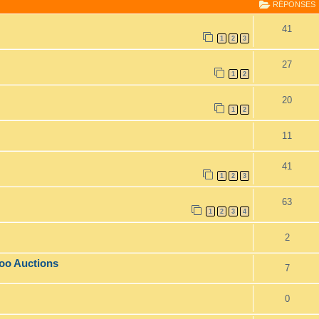
RÉPONSES
41
1
2
3
27
1
2
20
1
2
11
41
1
2
3
63
1
2
3
4
2
hoo Auctions
7
0