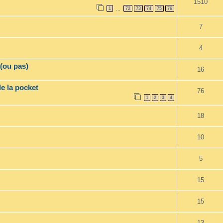
1510
1
72
73
74
75
76
…
7
4
(ou pas)
16
de la pocket
76
1
2
3
4
18
10
5
15
15
13