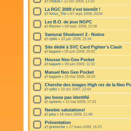
cre$u$
»
12 oct. 2009, 13:10
La RGC 2009 c'est bientôt !
Xirius_Thir
»
07 sept. 2009, 20:04
Les B.O. de jeux NGPC
Reznor
»
09 sept. 2009, 15:56
Samurai Shodown! 2 - Notice
zykle
»
22 juil. 2009, 15:34
Site dédié à SVC Card Fighter's Clash
kagami
»
05 juin 2009, 20:02
Housse Neo Geo Pocket
kagami
»
09 juin 2009, 11:32
Manuel Neo Geo Pocket
kagami
»
25 mai 2009, 20:20
Cherche des images High rez de la Neo P
xylkz
»
10 oct. 2007, 12:04
jeu loose pas identifié
aymeric
»
12 mai 2009, 17:33
Newbie salutations!
pika
»
18 mars 2009, 21:48
Présentation
gramoche
»
17 mars 2009, 16:25