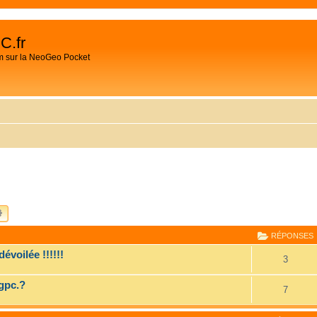
C.fr
m sur la NeoGeo Pocket
CHERCHER
RECHERCHE AVANCÉE
RÉPONSES
voilée !!!!!!
3
gpc.?
7