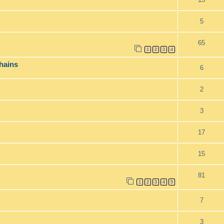
5
65
1
2
3
4
hains
6
2
3
17
15
81
1
2
3
4
5
7
3