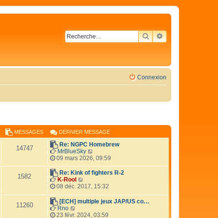
RECHERCHER
RECHERCHE AVA
Connexion
MESSAGES
DERNIER MESSAGE
Re: NGPC Homebrew
14747
V
MrBlueSky
o
09 mars 2026, 09:59
i
r
Re: Kink of fighters R-2
1582
l
V
K-Rool
e
o
08 déc. 2017, 15:32
d
i
e
r
[ECH] multiple jeux JAP/US co…
11260
r
l
V
Rno
n
e
o
23 févr. 2024, 03:59