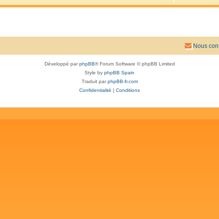
Nous cont
Développé par
phpBB
® Forum Software © phpBB Limited
Style by
phpBB Spain
Traduit par
phpBB-fr.com
Confidentialité
|
Conditions