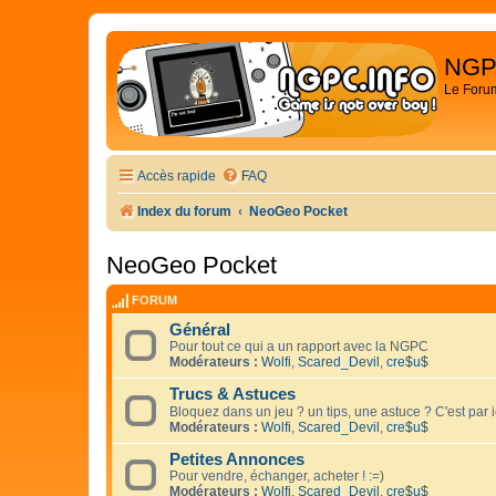
NGP
Le Foru
Accès rapide
FAQ
Index du forum
NeoGeo Pocket
NeoGeo Pocket
FORUM
Général
Pour tout ce qui a un rapport avec la NGPC
Modérateurs :
Wolfi
,
Scared_Devil
,
cre$u$
Trucs & Astuces
Bloquez dans un jeu ? un tips, une astuce ? C'est par 
Modérateurs :
Wolfi
,
Scared_Devil
,
cre$u$
Petites Annonces
Pour vendre, échanger, acheter ! :=)
Modérateurs :
Wolfi
,
Scared_Devil
,
cre$u$