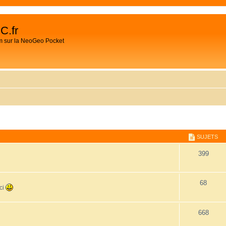
C.fr
m sur la NeoGeo Pocket
SUJETS
399
68
ici
668