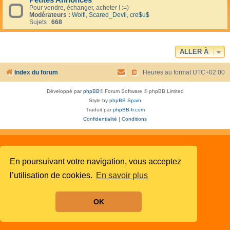
Petites Annonces
Pour vendre, échanger, acheter ! :=)
Modérateurs :
Wolfi
,
Scared_Devil
,
cre$u$
Sujets :
668
ALLER À
Index du forum
Heures au format
UTC+02:00
Développé par
phpBB
® Forum Software © phpBB Limited
Style by
phpBB Spain
Traduit par
phpBB-fr.com
Confidentialité
|
Conditions
En poursuivant votre navigation, vous acceptez
l’utilisation de cookies.
En savoir plus
OK