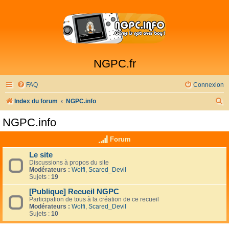
NGPC.fr
FAQ
Connexion
R
Index du forum
NGPC.info
e
NGPC.info
c
Forum
h
e
Le site
Discussions à propos du site
r
Modérateurs :
Wolfi
,
Scared_Devil
Sujets :
19
c
[Publique] Recueil NGPC
h
Participation de tous à la création de ce recueil
Modérateurs :
Wolfi
,
Scared_Devil
e
Sujets :
10
r