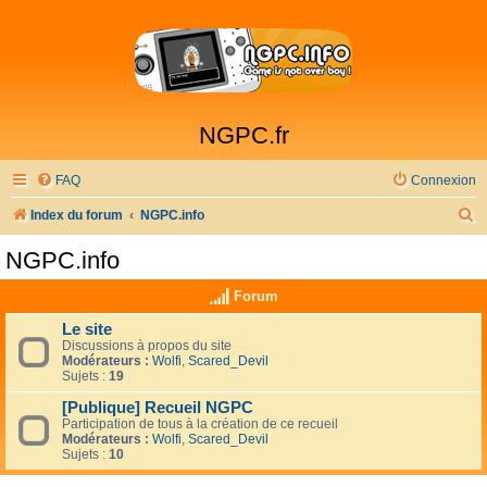
NGPC.fr
FAQ
Connexion
R
Index du forum
NGPC.info
e
NGPC.info
c
Forum
h
e
Le site
Discussions à propos du site
r
Modérateurs :
Wolfi
,
Scared_Devil
Sujets :
19
c
[Publique] Recueil NGPC
h
Participation de tous à la création de ce recueil
Modérateurs :
Wolfi
,
Scared_Devil
e
Sujets :
10
r