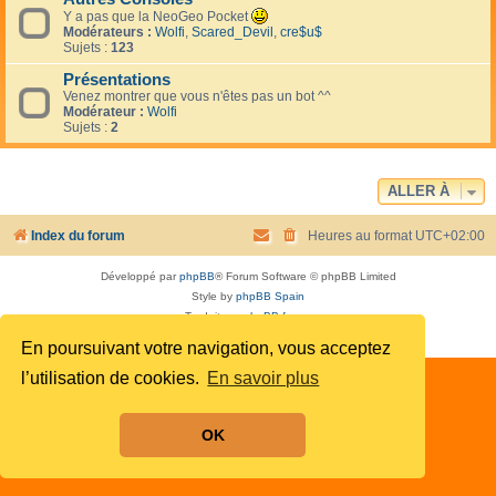
Y a pas que la NeoGeo Pocket
Modérateurs :
Wolfi
,
Scared_Devil
,
cre$u$
Sujets :
123
Présentations
Venez montrer que vous n'êtes pas un bot ^^
Modérateur :
Wolfi
Sujets :
2
ALLER À
Index du forum
Heures au format
UTC+02:00
Développé par
phpBB
® Forum Software © phpBB Limited
Style by
phpBB Spain
Traduit par
phpBB-fr.com
Confidentialité
|
Conditions
En poursuivant votre navigation, vous acceptez
l’utilisation de cookies.
En savoir plus
OK