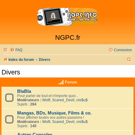
NGPC.fr
FAQ
Connexion
R
Index du forum
Divers
e
Divers
c
Forum
h
e
BlaBla
Pour parler de tout et n'importe quoi...
r
Modérateurs :
Wolfi
,
Scared_Devil
,
cre$u$
Sujets :
284
c
Mangas, BDs, Musique, Films & co.
h
Pour afficher toutes vos autres passions !
Modérateurs :
Wolfi
,
Scared_Devil
,
cre$u$
e
Sujets :
140
r
Autres Consoles