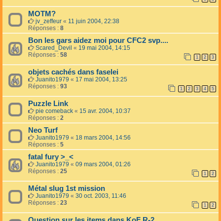
MOTM?
jv_zeffeur
«
11 juin 2004, 22:38
Réponses :
8
Bon les gars aidez moi pour CFC2 svp....
Scared_Devil
«
19 mai 2004, 14:15
Réponses :
58
1
2
3
objets cachés dans faselei
Juanito1979
«
17 mai 2004, 13:25
Réponses :
93
1
2
3
4
5
Puzzle Link
pie comeback
«
15 avr. 2004, 10:37
Réponses :
2
Neo Turf
Juanito1979
«
18 mars 2004, 14:56
Réponses :
5
fatal fury >_<
Juanito1979
«
09 mars 2004, 01:26
Réponses :
25
1
2
Métal slug 1st mission
Juanito1979
«
30 oct. 2003, 11:46
Réponses :
23
1
2
Question sur les items dans KoF R-2...