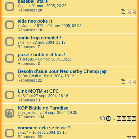
baseball stars
pie
«
01 mars 2005, 23:22
Réponses :
20
1
2
aide neo poke :)
Juanito1979
«
05 janv. 2005, 02:08
Réponses :
18
sonic trop complet !
erik
«
22 nov. 2004, 19:17
Réponses :
7
puzzle bubble et tips !
cre$u$
«
04 nov. 2004, 15:21
Réponses :
3
Besoin d'aide pour Neo derby Champ jap
DarkWolf
«
18 oct. 2004, 18:12
Réponses :
21
1
2
Link MOTM et CFC
Stifu
«
27 sept. 2004, 18:16
Réponses :
3
KOF Battle de Paradise
jv_zeffeur
«
14 sept. 2004, 19:35
Réponses :
134
1
4
5
6
7
…
comment cela se fesse ?
Zo*
«
10 sept. 2004, 23:15
Réponses :
22
1
2