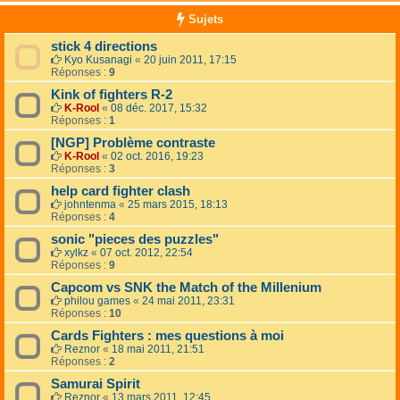
Sujets
stick 4 directions
Kyo Kusanagi
«
20 juin 2011, 17:15
Réponses :
9
Kink of fighters R-2
K-Rool
«
08 déc. 2017, 15:32
Réponses :
1
[NGP] Problème contraste
K-Rool
«
02 oct. 2016, 19:23
Réponses :
3
help card fighter clash
johntenma
«
25 mars 2015, 18:13
Réponses :
4
sonic "pieces des puzzles"
xylkz
«
07 oct. 2012, 22:54
Réponses :
9
Capcom vs SNK the Match of the Millenium
philou games
«
24 mai 2011, 23:31
Réponses :
10
Cards Fighters : mes questions à moi
Reznor
«
18 mai 2011, 21:51
Réponses :
2
Samurai Spirit
Reznor
«
13 mars 2011, 12:45