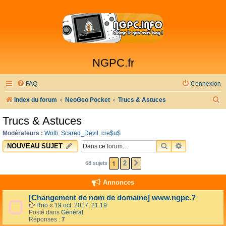
NGPC.fr
FAQ
Connexion
R
Index du forum
NeoGeo Pocket
Trucs & Astuces
e
Trucs & Astuces
c
Modérateurs :
Wolfi
,
Scared_Devil
,
cre$u$
h
RECHERCHER
RECHERCHE 
NOUVEAU SUJET
e
1
2
68 sujets
SUIVANTE
r
c
Annonces
h
[Changement de nom de domaine] www.ngpc.?
e
Rno
«
19 oct. 2017, 21:19
Posté dans
Général
r
Réponses :
7