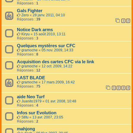
Réponses :
1
Gals Fighter
Zero
«
28 janv. 2011, 04:10
Réponses :
39
1
2
Notice Dark arms
Kiryu
«
15 août 2010, 13:11
Réponses :
3
Quelques mystères sur CFC
gramoche
«
05 nov. 2009, 14:33
Réponses :
8
Acquisition des cartes CFC via le link
gramoche
«
12 oct. 2009, 14:22
Réponses :
12
LAST BLADE
gramoche
«
17 mars 2009, 16:42
Réponses :
75
1
2
3
4
aide Neo Turf
Juanito1979
«
01 avr. 2008, 10:48
Réponses :
4
Infos sur Evolution
Stifu
«
13 avr. 2007, 23:05
Réponses :
2
mahjong