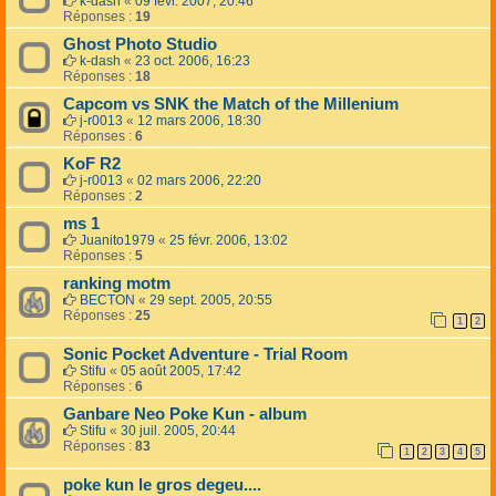
k-dash
«
09 févr. 2007, 20:46
Réponses :
19
Ghost Photo Studio
k-dash
«
23 oct. 2006, 16:23
Réponses :
18
Capcom vs SNK the Match of the Millenium
j-r0013
«
12 mars 2006, 18:30
Réponses :
6
KoF R2
j-r0013
«
02 mars 2006, 22:20
Réponses :
2
ms 1
Juanito1979
«
25 févr. 2006, 13:02
Réponses :
5
ranking motm
BECTON
«
29 sept. 2005, 20:55
Réponses :
25
1
2
Sonic Pocket Adventure - Trial Room
Stifu
«
05 août 2005, 17:42
Réponses :
6
Ganbare Neo Poke Kun - album
Stifu
«
30 juil. 2005, 20:44
Réponses :
83
1
2
3
4
5
poke kun le gros degeu....