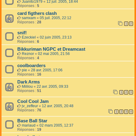
Juanito1979
«
12 juil. 2005, 18:44
Réponses :
5
card figthers clash
samxam
«
05 juil. 2005, 22:12
Réponses :
28
1
2
snif!
Ezeckiel
«
02 juin 2005, 23:13
Réponses :
6
Bikkuriman NGPC et Dreamcast
Reznor
«
02 mai 2005, 21:56
Réponses :
4
coolboarders
pie
«
28 avr. 2005, 17:06
Réponses :
16
Dark Arms
Mililou
«
22 avr. 2005, 09:33
Réponses :
51
1
2
3
Cool Cool Jam
jv_zeffeur
«
12 avr. 2005, 20:48
Réponses :
76
1
2
3
4
Base Ball Star
mariaud
«
02 mars 2005, 12:37
Réponses :
19