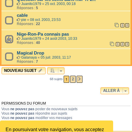
Juanito1979
«
25 oct. 2003, 00:18
Réponses :
5
cable
pie
«
08 oct. 2003, 23:53
Réponses :
22
1
2
Nige-Ron-Pa connais pas
Juanito1979
«
24 août 2003, 10:33
Réponses :
40
1
2
3
Magical Drop
Galanaya
«
05 juil. 2003, 11:17
Réponses :
7
NOUVEAU SUJET
1
2
68 sujets
SUIVANTE
ALLER À
PERMISSIONS DU FORUM
Vous
ne pouvez pas
poster de nouveaux sujets
Vous
ne pouvez pas
répondre aux sujets
Vous
ne pouvez pas
modifier vos messages
Vous
ne pouvez pas
supprimer vos messages
Vous
ne pouvez pas
joindre des fichiers
En poursuivant votre navigation, vous acceptez