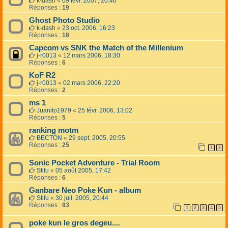
k-dash
«
09 févr. 2007, 20:46
Réponses :
19
Ghost Photo Studio
k-dash
«
23 oct. 2006, 16:23
Réponses :
18
Capcom vs SNK the Match of the Millenium
j-r0013
«
12 mars 2006, 18:30
Réponses :
6
KoF R2
j-r0013
«
02 mars 2006, 22:20
Réponses :
2
ms 1
Juanito1979
«
25 févr. 2006, 13:02
Réponses :
5
ranking motm
BECTON
«
29 sept. 2005, 20:55
Réponses :
25
1
2
Sonic Pocket Adventure - Trial Room
Stifu
«
05 août 2005, 17:42
Réponses :
6
Ganbare Neo Poke Kun - album
Stifu
«
30 juil. 2005, 20:44
Réponses :
83
1
2
3
4
5
poke kun le gros degeu....