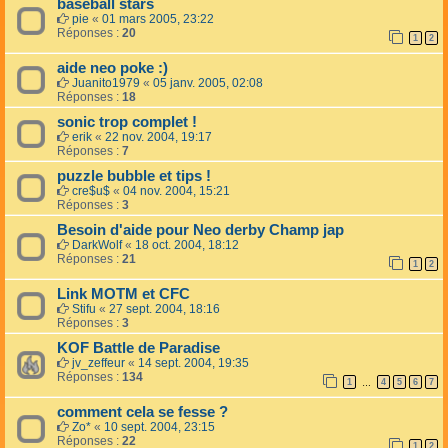
baseball stars
pie
«
01 mars 2005, 23:22
Réponses :
20
1
2
aide neo poke :)
Juanito1979
«
05 janv. 2005, 02:08
Réponses :
18
sonic trop complet !
erik
«
22 nov. 2004, 19:17
Réponses :
7
puzzle bubble et tips !
cre$u$
«
04 nov. 2004, 15:21
Réponses :
3
Besoin d'aide pour Neo derby Champ jap
DarkWolf
«
18 oct. 2004, 18:12
Réponses :
21
1
2
Link MOTM et CFC
Stifu
«
27 sept. 2004, 18:16
Réponses :
3
KOF Battle de Paradise
jv_zeffeur
«
14 sept. 2004, 19:35
Réponses :
134
1
4
5
6
7
…
comment cela se fesse ?
Zo*
«
10 sept. 2004, 23:15
Réponses :
22
1
2