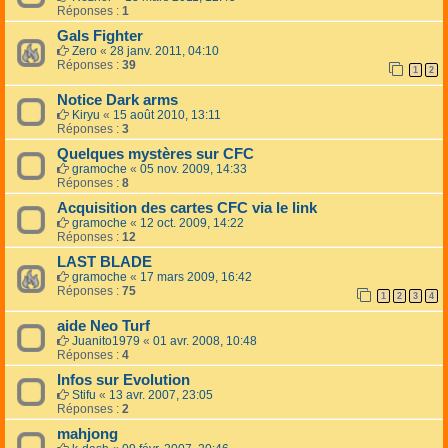
Réponses :
1
Gals Fighter
Zero
«
28 janv. 2011, 04:10
Réponses :
39
1
2
Notice Dark arms
Kiryu
«
15 août 2010, 13:11
Réponses :
3
Quelques mystères sur CFC
gramoche
«
05 nov. 2009, 14:33
Réponses :
8
Acquisition des cartes CFC via le link
gramoche
«
12 oct. 2009, 14:22
Réponses :
12
LAST BLADE
gramoche
«
17 mars 2009, 16:42
Réponses :
75
1
2
3
4
aide Neo Turf
Juanito1979
«
01 avr. 2008, 10:48
Réponses :
4
Infos sur Evolution
Stifu
«
13 avr. 2007, 23:05
Réponses :
2
mahjong