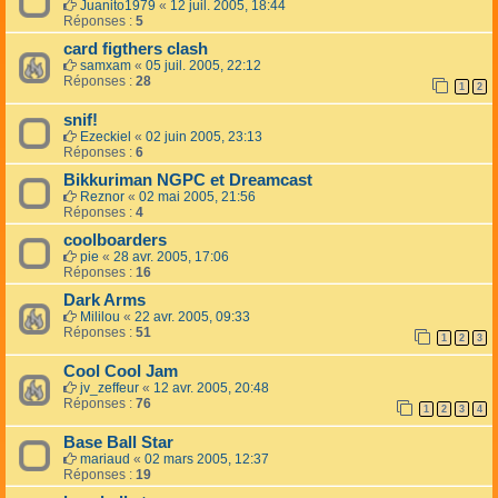
Juanito1979
«
12 juil. 2005, 18:44
Réponses :
5
card figthers clash
samxam
«
05 juil. 2005, 22:12
Réponses :
28
1
2
snif!
Ezeckiel
«
02 juin 2005, 23:13
Réponses :
6
Bikkuriman NGPC et Dreamcast
Reznor
«
02 mai 2005, 21:56
Réponses :
4
coolboarders
pie
«
28 avr. 2005, 17:06
Réponses :
16
Dark Arms
Mililou
«
22 avr. 2005, 09:33
Réponses :
51
1
2
3
Cool Cool Jam
jv_zeffeur
«
12 avr. 2005, 20:48
Réponses :
76
1
2
3
4
Base Ball Star
mariaud
«
02 mars 2005, 12:37
Réponses :
19