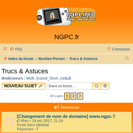
NGPC.fr
FAQ
Connexion
R
Index du forum
NeoGeo Pocket
Trucs & Astuces
e
Trucs & Astuces
c
Modérateurs :
Wolfi
,
Scared_Devil
,
cre$u$
h
RECHERCHER
RECHERCHE 
NOUVEAU SUJET
e
1
2
68 sujets
SUIVANTE
r
c
Annonces
h
[Changement de nom de domaine] www.ngpc.?
e
Rno
«
19 oct. 2017, 21:19
Posté dans
Général
r
Réponses :
7