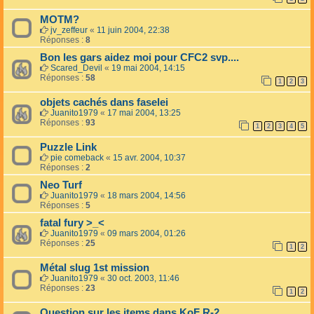
MOTM?
jv_zeffeur
«
11 juin 2004, 22:38
Réponses :
8
Bon les gars aidez moi pour CFC2 svp....
Scared_Devil
«
19 mai 2004, 14:15
Réponses :
58
1
2
3
objets cachés dans faselei
Juanito1979
«
17 mai 2004, 13:25
Réponses :
93
1
2
3
4
5
Puzzle Link
pie comeback
«
15 avr. 2004, 10:37
Réponses :
2
Neo Turf
Juanito1979
«
18 mars 2004, 14:56
Réponses :
5
fatal fury >_<
Juanito1979
«
09 mars 2004, 01:26
Réponses :
25
1
2
Métal slug 1st mission
Juanito1979
«
30 oct. 2003, 11:46
Réponses :
23
1
2
Question sur les items dans KoF R-2...