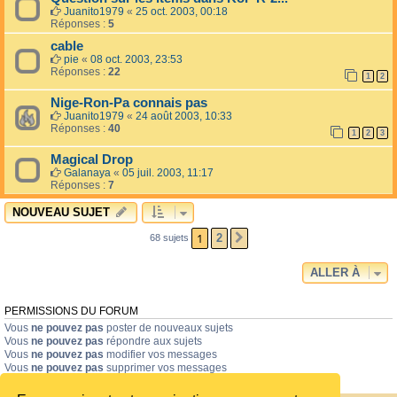
Juanito1979
«
25 oct. 2003, 00:18
Réponses :
5
cable
pie
«
08 oct. 2003, 23:53
Réponses :
22
1
2
Nige-Ron-Pa connais pas
Juanito1979
«
24 août 2003, 10:33
Réponses :
40
1
2
3
Magical Drop
Galanaya
«
05 juil. 2003, 11:17
Réponses :
7
NOUVEAU SUJET
1
2
68 sujets
SUIVANTE
ALLER À
PERMISSIONS DU FORUM
Vous
ne pouvez pas
poster de nouveaux sujets
Vous
ne pouvez pas
répondre aux sujets
Vous
ne pouvez pas
modifier vos messages
Vous
ne pouvez pas
supprimer vos messages
Vous
ne pouvez pas
joindre des fichiers