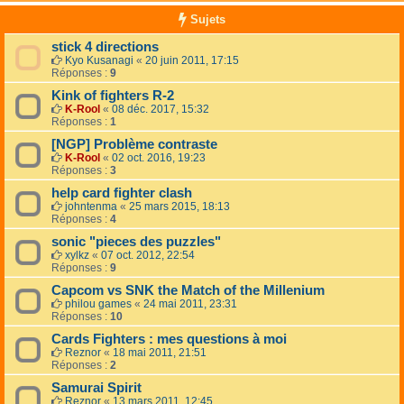
Sujets
stick 4 directions
Kyo Kusanagi
«
20 juin 2011, 17:15
Réponses :
9
Kink of fighters R-2
K-Rool
«
08 déc. 2017, 15:32
Réponses :
1
[NGP] Problème contraste
K-Rool
«
02 oct. 2016, 19:23
Réponses :
3
help card fighter clash
johntenma
«
25 mars 2015, 18:13
Réponses :
4
sonic "pieces des puzzles"
xylkz
«
07 oct. 2012, 22:54
Réponses :
9
Capcom vs SNK the Match of the Millenium
philou games
«
24 mai 2011, 23:31
Réponses :
10
Cards Fighters : mes questions à moi
Reznor
«
18 mai 2011, 21:51
Réponses :
2
Samurai Spirit
Reznor
«
13 mars 2011, 12:45