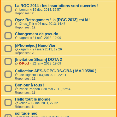
La RGC 2014 : les inscriptions sont ouvertes !
Iceman
«
15 déc. 2014, 12:57
Réponses :
7
Oyez Retrogamers ! la [RGC 2013] est là !
Xirius_Thir
«
06 nov. 2013, 14:48
Réponses :
12
Changement de pseudo
kagami
«
31 août 2013, 12:09
[iPhone/jeu] Nano War
kagami
«
27 mars 2013, 19:26
Réponses :
2
[Invitation Steam] DOTA 2
K-Rool
«
12 janv. 2013, 19:09
Collection AES-NGPC-DS-GBA ( MAJ 05/06 )
Joe Higashi
«
03 juin 2011, 22:31
Réponses :
12
Bonjour à tous !
Prince Ponpon
«
30 mai 2011, 22:54
Réponses :
11
Hello tout le monde
kolibri
«
19 mai 2011, 22:32
Réponses :
6
solitude neo