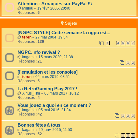
Attention : Arnaques sur PayPal /!\
Mililou
«
19 févr. 2005, 20:40
Réponses :
6
Sujets
[NGPC STYLE] Cette semaine la ngpc est...
teren
«
27 mai 2004, 19:34
Réponses :
136
1
4
5
6
7
…
NGPC.info revival ?
kagami
«
15 mars 2020, 21:38
Réponses :
21
1
2
[l'emulation et les consoles]
teren
«
04 mars 2019, 08:51
Réponses :
5
La RetroGaming Play 2017 !
Xirius_Thir
«
03 mars 2017, 10:12
Réponses :
4
Vous jouez a quoi en ce moment ?
kagami
«
05 mai 2016, 21:34
Réponses :
42
1
2
3
Bonnes fêtes à tous
kagami
«
29 janv. 2015, 11:53
Réponses :
52
1
2
3