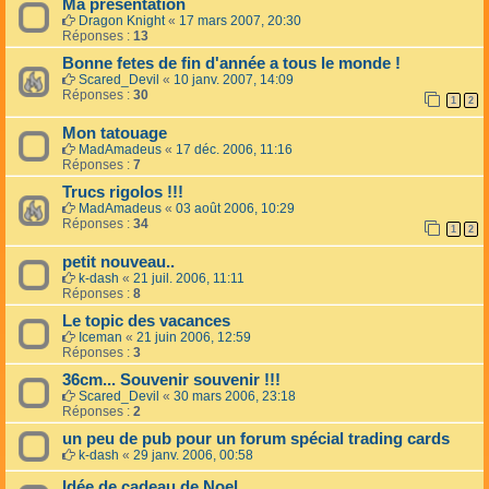
Ma présentation
Dragon Knight
«
17 mars 2007, 20:30
Réponses :
13
Bonne fetes de fin d'année a tous le monde !
Scared_Devil
«
10 janv. 2007, 14:09
Réponses :
30
1
2
Mon tatouage
MadAmadeus
«
17 déc. 2006, 11:16
Réponses :
7
Trucs rigolos !!!
MadAmadeus
«
03 août 2006, 10:29
Réponses :
34
1
2
petit nouveau..
k-dash
«
21 juil. 2006, 11:11
Réponses :
8
Le topic des vacances
Iceman
«
21 juin 2006, 12:59
Réponses :
3
36cm... Souvenir souvenir !!!
Scared_Devil
«
30 mars 2006, 23:18
Réponses :
2
un peu de pub pour un forum spécial trading cards
k-dash
«
29 janv. 2006, 00:58
Idée de cadeau de Noel