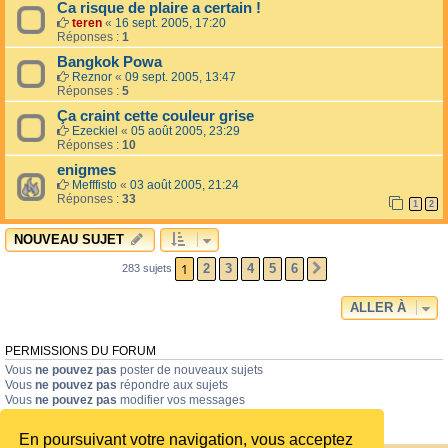
Ca risque de plaire a certain !
teren
«
16 sept. 2005, 17:20
Réponses :
1
Bangkok Powa
Reznor
«
09 sept. 2005, 13:47
Réponses :
5
Ça craint cette couleur grise
Ezeckiel
«
05 août 2005, 23:29
Réponses :
10
enigmes
Mefffisto
«
03 août 2005, 21:24
Réponses :
33
1
2
NOUVEAU SUJET
1
2
3
4
5
6
283 sujets
SUIVANTE
ALLER À
PERMISSIONS DU FORUM
Vous
ne pouvez pas
poster de nouveaux sujets
Vous
ne pouvez pas
répondre aux sujets
Vous
ne pouvez pas
modifier vos messages
Vous
ne pouvez pas
supprimer vos messages
Vous
ne pouvez pas
joindre des fichiers
En poursuivant votre navigation, vous acceptez