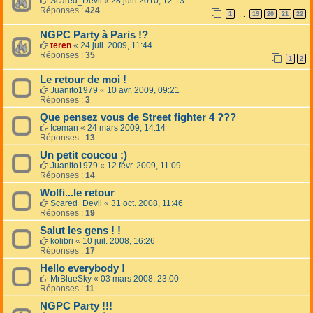
Scared_Devil
«
28 juin 2010, 12:13
Réponses :
424
1
19
20
21
22
…
NGPC Party à Paris !?
teren
«
24 juil. 2009, 11:44
Réponses :
35
1
2
Le retour de moi !
Juanito1979
«
10 avr. 2009, 09:21
Réponses :
3
Que pensez vous de Street fighter 4 ???
Iceman
«
24 mars 2009, 14:14
Réponses :
13
Un petit coucou :)
Juanito1979
«
12 févr. 2009, 11:09
Réponses :
14
Wolfi...le retour
Scared_Devil
«
31 oct. 2008, 11:46
Réponses :
19
Salut les gens ! !
kolibri
«
10 juil. 2008, 16:26
Réponses :
17
Hello everybody !
MrBlueSky
«
03 mars 2008, 23:00
Réponses :
11
NGPC Party !!!