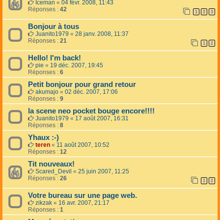
Iceman
«
04 févr. 2008, 11:43
Réponses :
42
1
2
3
Bonjour à tous
Juanito1979
«
28 janv. 2008, 11:37
Réponses :
21
1
2
Hello! I'm back!
pie
«
19 déc. 2007, 19:45
Réponses :
6
Petit bonjour pour grand retour
akumajo
«
02 déc. 2007, 17:06
Réponses :
9
la scene neo pocket bouge encore!!!!
Juanito1979
«
17 août 2007, 16:31
Réponses :
8
Yhaux :-)
teren
«
11 août 2007, 10:52
Réponses :
12
Tit nouveaux!
Scared_Devil
«
25 juin 2007, 11:25
Réponses :
26
1
2
Votre bureau sur une page web.
zikzak
«
16 avr. 2007, 21:17
Réponses :
1