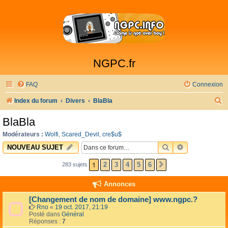
NGPC.fr
FAQ
Connexion
R
Index du forum
Divers
BlaBla
e
BlaBla
c
Modérateurs :
Wolfi
,
Scared_Devil
,
cre$u$
h
RECHERCHER
RECHERCHE 
NOUVEAU SUJET
e
1
2
3
4
5
6
283 sujets
SUIVANTE
r
c
Annonces
h
[Changement de nom de domaine] www.ngpc.?
e
Rno
«
19 oct. 2017, 21:19
Posté dans
Général
r
Réponses :
7